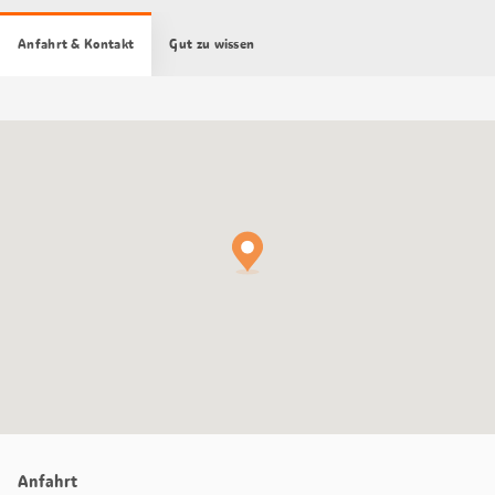
Anfahrt & Kontakt
Gut zu wissen
Google
Maps
Karte
Anfahrt