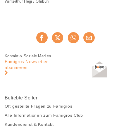
Winterthur Hegi / Ohrbühl
Diese
Jetzt weiterempfehlen
Seite
teilen
Fusszeile
Fusszeile
Kontakt & Soziale Medien
Navigation
Famigros Newsletter
abonnieren
Beliebte Seiten
Oft gestellte Fragen zu Famigros
Alle Informationen zum Famigros Club
Kundendienst & Kontakt