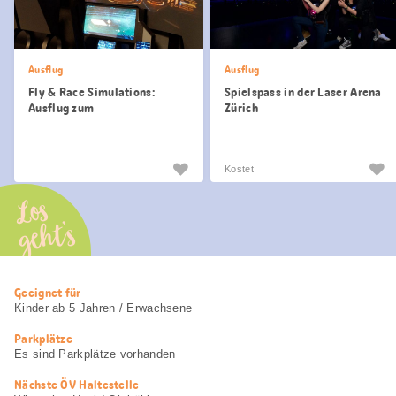
Ausflug
Ausflug
Fly & Race Simulations:
Spielspass in der Laser Arena
Ausflug zum
Zürich
Weltraumsimulator Zürich
Kostet
Los
geht’s
Nützliche
Geeignet für
Informationen
Kinder ab 5 Jahren / Erwachsene
Parkplätze
Es sind Parkplätze vorhanden
Nächste ÖV Haltestelle