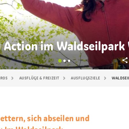
 Action im Waldseilpark 
GROS
AUSFLÜGE & FREIZEIT
AUSFLUGSZIELE
WALDSEI
ttern, sich abseilen und