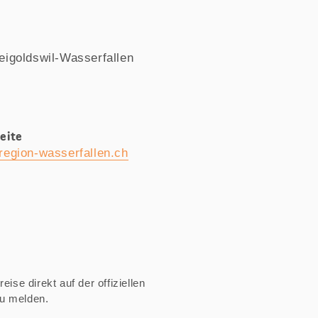
eigoldswil-Wasserfallen
eite
egion-wasserfallen.ch
ise direkt auf der offiziellen
zu melden.