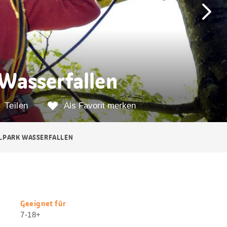
Wasserfallen
Teilen
Als Favorit merken
LPARK WASSERFALLEN
Geeignet für
Nützliche
7-18+
Informationen