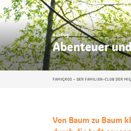
Ausflug
Abenteuer und
Breadcrumb
FAMIGROS – DER FAMILIEN-CLUB DER MI
Navigation
Von Baum zu Baum kle