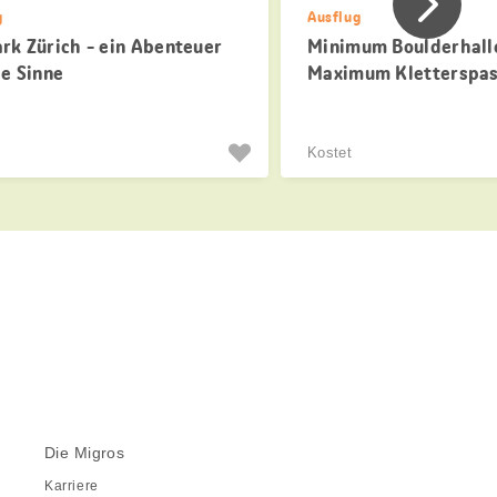
Vorher
g
Ausflug
ark Zürich - ein Abenteuer
Minimum Boulderhalle
le Sinne
Maximum Kletterspa
Kostet
Die Migros
Karriere