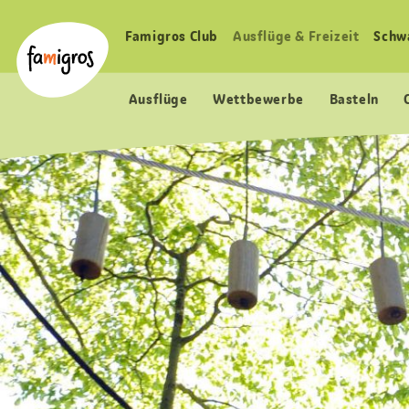
Sprungmarken
Header
Home Famigros.ch
Navigation
Logo
Famigros Club
Ausflüge & Freizeit
Schw
Haupt
Navigation
Ausflüge
Wettbewerbe
Basteln