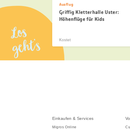
Ausflug
Griffig Kletterhalle Uster:
Höhenflüge für Kids
Los
geht’s
Kostet
Diese
Seite
teilen
Fusszeile
Fusszeile
Einkaufen & Services
Vo
Navigation
Migros Online
Cu