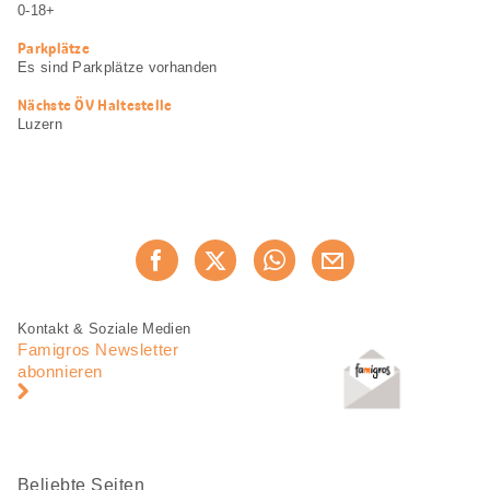
Informationen
0-18+
Parkplätze
Es sind Parkplätze vorhanden
Nächste ÖV Haltestelle
Luzern
Diese
Jetzt weiterempfehlen
Seite
teilen
Fusszeile
Fusszeile
Kontakt & Soziale Medien
Navigation
Famigros Newsletter
abonnieren
Beliebte Seiten