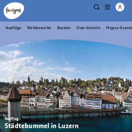
Sprungmarken
Header
Home Famigros.ch
Logo
Meta
Menu
Suche
Navigation
Navigation
öffnen
Ausflüge
Wettbewerbe
Basteln
Club-Vorteile
Migros-Event
Ausflug
Städtebummel in Luzern