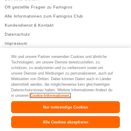
Oft gestellte Fragen zu Famigros
Alle Informationen zum Famigros Club
Kundendienst & Kontakt
Datenschutz
Impressum
Wir und unsere Partner verwenden Cookies und ähnliche
Bleibe mit uns in Kontakt
Technologien, um unsere Dienste bereitzustellen, zu
Facebook
https://twitter.com/migros
https://www.youtube.com/user/Migr
Pinterest
Instagram
schützen, zu analysieren und zu verbessern sowie um
unsere Dienste und Werbungen zu personalisieren, auch auf
Webseiten von Dritten. Dabei können Daten auch in Länder
übermittelt werden, die möglicherweise kein gleichwertiges
Cookie-Einstellungen
Datenschutzniveau haben. Weitere Informationen findest du
in unseren
Cookie-Informationen.
DE
FR
IT
Nur notwendige Cookies
© 2026 Migros-Genossenschafts-Bund
Alle Cookies akzeptieren
Copyright
&