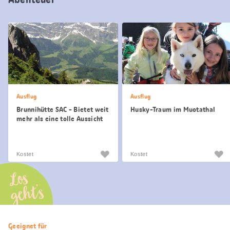
Ausflug
Ausflug
Brunnihütte SAC - Bietet weit
Husky-Traum im Muotathal
mehr als eine tolle Aussicht
Kostet
Kostet
Los
geht’s
Nützliche
Geeignet für