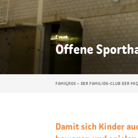
Event
Offene Sportha
Breadcrumb
FAMIGROS – DER FAMILIEN-CLUB DER MI
Navigation
Damit sich Kinder au