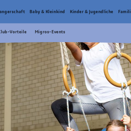
angerschaft
Baby & Kleinkind
Kinder & Jugendliche
Famili
Club-Vorteile
Migros-Events