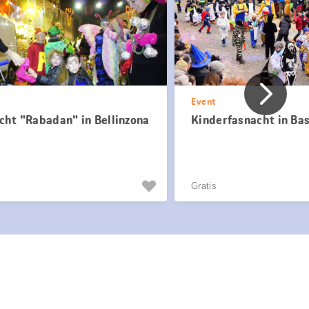
Vorher
Event
cht "Rabadan" in Bellinzona
Kinderfasnacht in Ba
Gratis