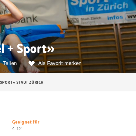
l + Sport»
Teilen
Als Favorit merken
 SPORT» STADT ZÜRICH
Geeignet für
Nützliche
4-12
Informationen