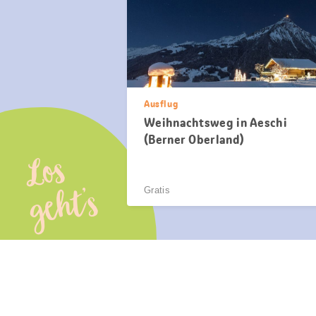
Ausflug
Weihnachtsweg in Aeschi
(Berner Oberland)
Los
geht’s
Gratis
Diese
Seite
teilen