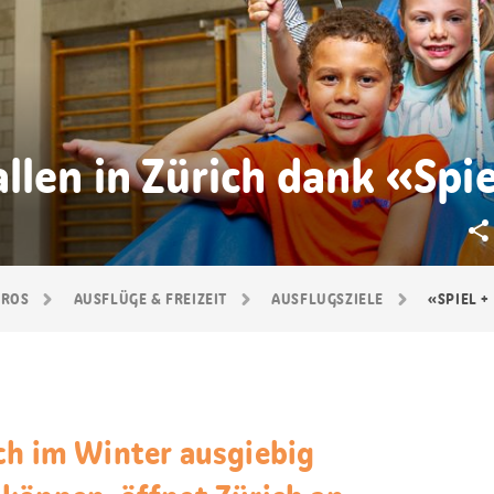
llen in Zürich dank «Spie
GROS
AUSFLÜGE & FREIZEIT
AUSFLUGSZIELE
«SPIEL +
ch im Winter ausgiebig