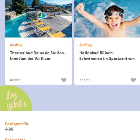
Ausflug
Ausflug
Thermalbad Bains de Saillon -
Hallenbad Bülach:
Inmitten der Walliser
Schwimmen im Sportzentrum
Rebberge
Kostet
Kostet
Los
geht’s
Nützliche
Geeignet für
Informationen
4-99
Parkplätze