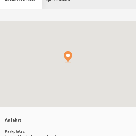
Google
Maps
Karte
Anfahrt
Parkplätze