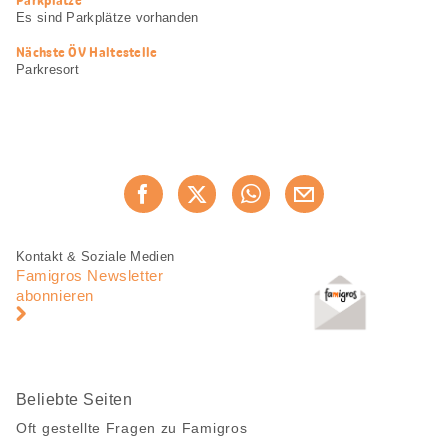
Es sind Parkplätze vorhanden
Nächste ÖV Haltestelle
Parkresort
Diese
Jetzt weiterempfehlen
Seite
teilen
Fusszeile
Fusszeile
Kontakt & Soziale Medien
Navigation
Famigros Newsletter
abonnieren
Beliebte Seiten
Oft gestellte Fragen zu Famigros