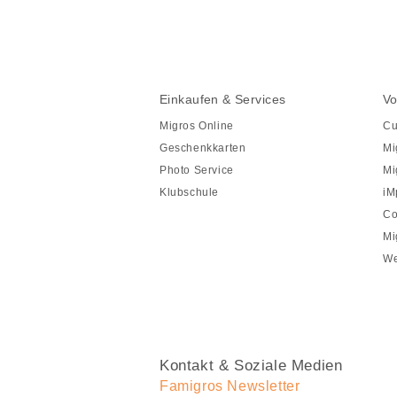
teilen
Fusszeile
Fusszeile
Einkaufen & Services
Vo
Navigation
Migros Online
Cu
Geschenkkarten
Mi
Photo Service
Mi
Klubschule
iM
Co
Mi
We
Kontakt & Soziale Medien
Famigros Newsletter