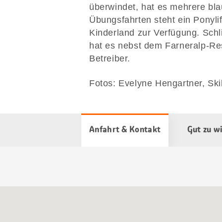
überwindet, hat es mehrere bla
Übungsfahrten steht ein Ponylift
Kinderland zur Verfügung. Schl
hat es nebst dem Farneralp-Rest
Betreiber.
Fotos: Evelyne Hengartner, Ski
Anfahrt & Kontakt
Gut zu w
Google
Maps
Karte