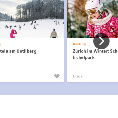
Vorher
g
Ausflug
tteln am Uetliberg
Zürich im Winter: Sch
Irchelpark
Gratis