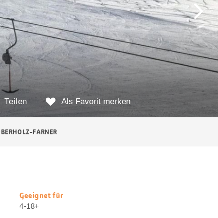
Teilen
Als Favorit merken
 OBERHOLZ-FARNER
Geeignet für
Nützliche
4-18+
Informationen