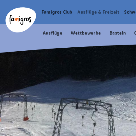
Sprungmarken
Header
Home Famigros.ch
Navigation
Logo
Famigros Club
Ausflüge & Freizeit
Schw
Haupt
Navigation
Ausflüge
Wettbewerbe
Basteln