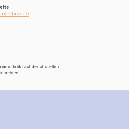
eite
ft-oberholz.ch
ise direkt auf der offiziellen
zu melden.