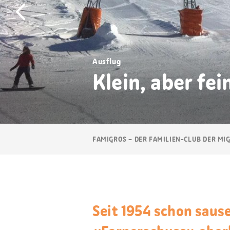
Ausflug
Klein, aber fei
Breadcrumb
FAMIGROS – DER FAMILIEN-CLUB DER MI
Navigation
Seit 1954 schon saus