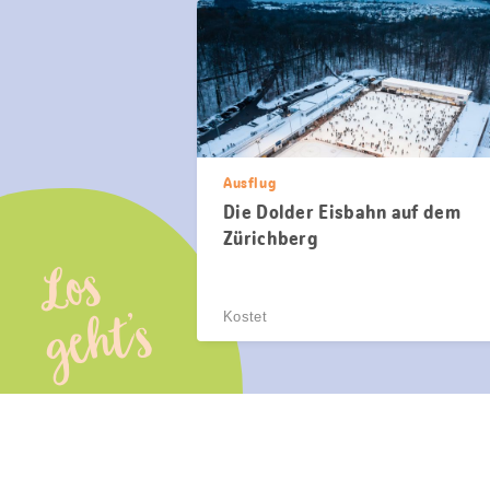
Ausflug
Die Dolder Eisbahn auf dem
Zürichberg
Los
geht’s
Kostet
Diese
Seite