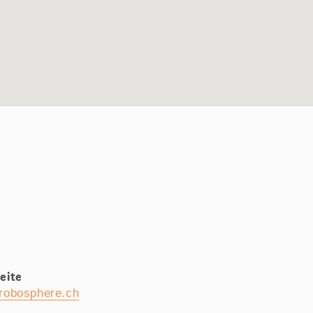
eite
robosphere.ch