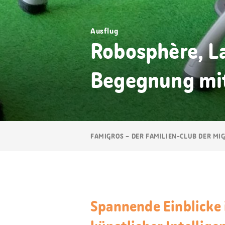
Ausflug
Robosphère, L
Begegnung mi
Breadcrumb
FAMIGROS – DER FAMILIEN-CLUB DER MI
Navigation
Spannende Einblicke 