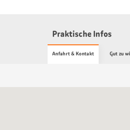
Praktische Infos
Anfahrt & Kontakt
Gut zu w
Google
Maps
Karte