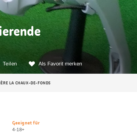
ierende
Teilen
Als Favorit merken
ÈRE LA CHAUX-DE-FONDS
Geeignet für
Nützliche
4-18+
Informationen