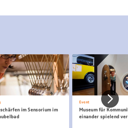
Vorher
g
Event
 schärfen im Sensorium im
Museum für Kommunik
hubelbad
einander spielend ve