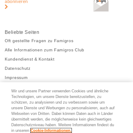
abonnieren
Beliebte Seiten
Oft gestellte Fragen zu Famigros
Alle Informationen zum Famigros Club
Kundendienst & Kontakt
Datenschutz
Impressum
Wir und unsere Partner verwenden Cookies und ähnliche
Bleibe mit uns in Kontakt
Technologien, um unsere Dienste bereitzustellen, zu
Facebook
https://twitter.com/migros
https://www.youtube.com/user/Migr
Pinterest
Instagram
schützen, zu analysieren und zu verbessern sowie um
unsere Dienste und Werbungen zu personalisieren, auch auf
Webseiten von Dritten. Dabei können Daten auch in Länder
übermittelt werden, die möglicherweise kein gleichwertiges
Cookie-Einstellungen
Datenschutzniveau haben. Weitere Informationen findest du
in unseren
Cookie-Informationen.