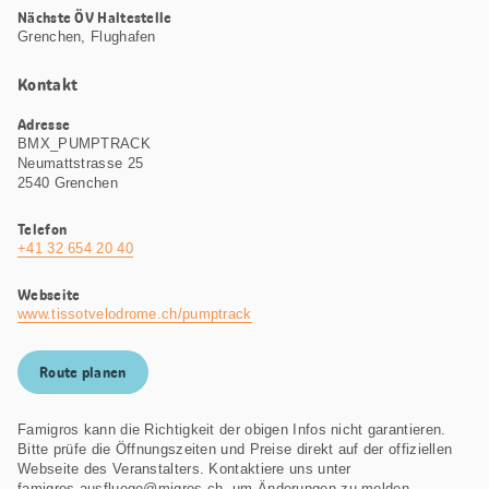
Nächste ÖV Haltestelle
Grenchen, Flughafen
Kontakt
Adresse
BMX_PUMPTRACK
Neumattstrasse 25
2540 Grenchen
Telefon
+41 32 654 20 40
Webseite
www.tissotvelodrome.ch/pumptrack
Route planen
Famigros kann die Richtigkeit der obigen Infos nicht garantieren.
Bitte prüfe die Öffnungszeiten und Preise direkt auf der offiziellen
Webseite des Veranstalters. Kontaktiere uns unter
famigros.ausfluege@migros.ch, um Änderungen zu melden.