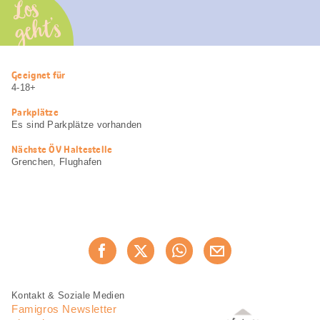
Los
geht’s
Nützliche
Geeignet für
Informationen
4-18+
Parkplätze
Es sind Parkplätze vorhanden
Nächste ÖV Haltestelle
Grenchen, Flughafen
Diese
Jetzt weiterempfehlen
Seite
teilen
Fusszeile
Fusszeile
Kontakt & Soziale Medien
Navigation
Famigros Newsletter