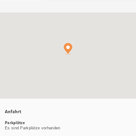
Google
Maps
Karte
Anfahrt
Parkplätze
Es sind Parkplätze vorhanden