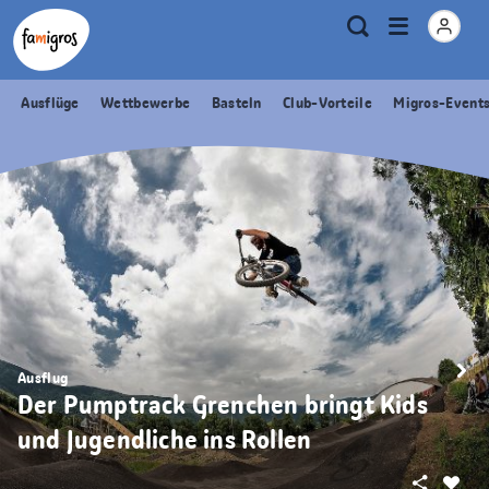
Sprungmarken
Header
Home Famigros.ch
Logo
Meta
Menu
Suche
Navigation
Navigation
öffnen
Ausflüge
Wettbewerbe
Basteln
Club-Vorteile
Migros-Event
Ausflug
Der Pumptrack Grenchen bringt Kids
und Jugendliche ins Rollen
Teilen