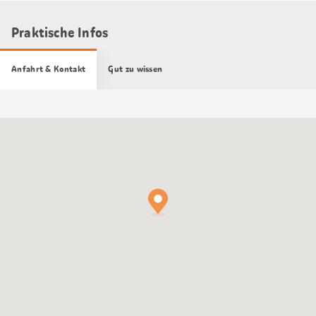
Praktische Infos
Anfahrt & Kontakt
Gut zu wissen
Google
Maps
Karte