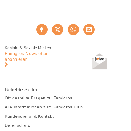
Diese
Jetzt weiterempfehlen
Seite
teilen
Fusszeile
Fusszeile
Kontakt & Soziale Medien
Navigation
Famigros Newsletter
abonnieren
Beliebte Seiten
Oft gestellte Fragen zu Famigros
Alle Informationen zum Famigros Club
Kundendienst & Kontakt
Datenschutz