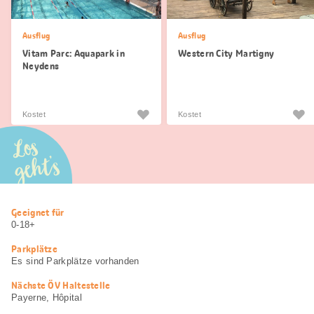
Ausflug
Ausflug
Vitam Parc: Aquapark in
Western City Martigny
Neydens
Kostet
Kostet
Los
geht’s
Nützliche
Geeignet für
Informationen
0-18+
Parkplätze
Es sind Parkplätze vorhanden
Nächste ÖV Haltestelle
Payerne, Hôpital