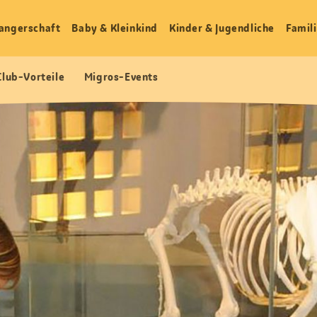
angerschaft
Baby & Kleinkind
Kinder & Jugendliche
Famili
Club-Vorteile
Migros-Events