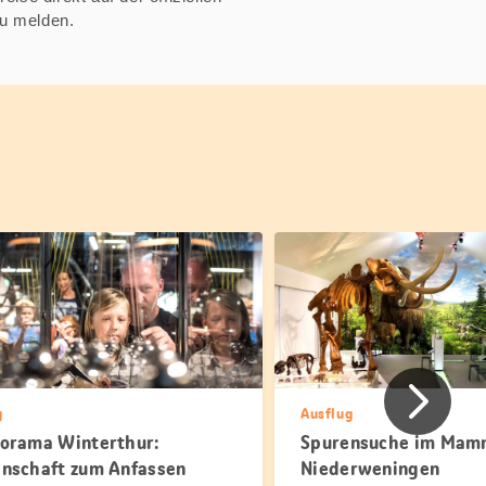
zu melden.
Vorher
g
Ausflug
orama Winterthur:
Spurensuche im Ma
nschaft zum Anfassen
Niederweningen