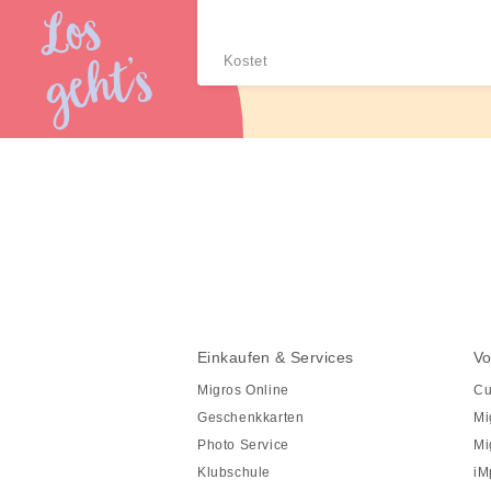
Los
heute
geht’s
Kostet
Diese
Seite
teilen
Fusszeile
Fusszeile
Einkaufen & Services
Vo
Navigation
Migros Online
Cu
Geschenkkarten
Mi
Photo Service
Mi
Klubschule
iM