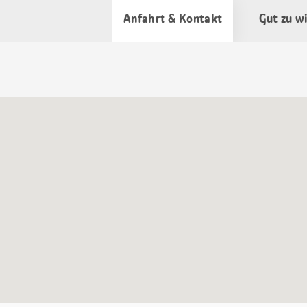
Anfahrt & Kontakt
Gut zu w
Google
Maps
Karte