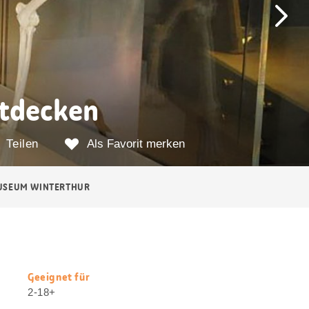
tdecken
Teilen
Als Favorit merken
USEUM WINTERTHUR
Geeignet für
Nützliche
2-18+
Informationen