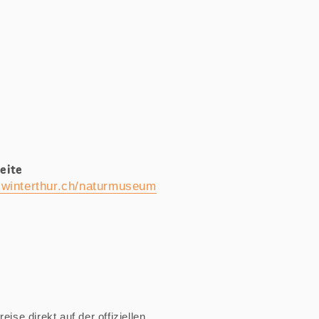
eite
.winterthur.ch/naturmuseum
ise direkt auf der offiziellen