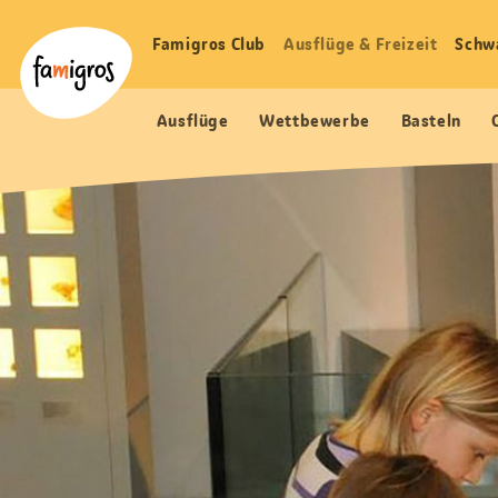
Sprungmarken
Header
Home Famigros.ch
Navigation
Logo
Famigros Club
Ausflüge & Freizeit
Schw
Haupt
Navigation
Ausflüge
Wettbewerbe
Basteln