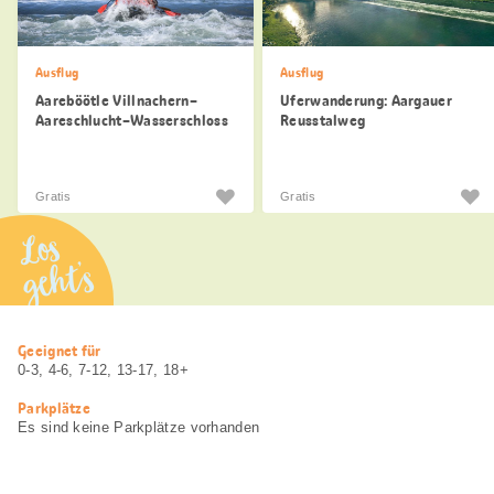
Ausflug
Ausflug
Aareböötle Villnachern–
Uferwanderung: Aargauer
Aareschlucht–Wasserschloss
Reusstalweg
Gratis
Gratis
Los
geht’s
Nützliche
Geeignet für
Informationen
0-3, 4-6, 7-12, 13-17, 18+
Parkplätze
Es sind keine Parkplätze vorhanden