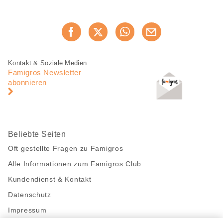
Diese
Jetzt weiterempfehlen
Seite
teilen
Fusszeile
Fusszeile
Kontakt & Soziale Medien
Navigation
Famigros Newsletter
abonnieren
Beliebte Seiten
Oft gestellte Fragen zu Famigros
Alle Informationen zum Famigros Club
Kundendienst & Kontakt
Datenschutz
Impressum