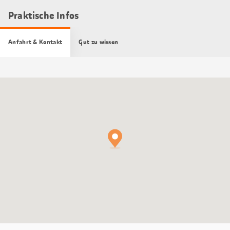
Praktische Infos
Anfahrt & Kontakt
Gut zu wissen
Google
Maps
Karte