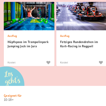
Ausflug
Ausflug
Hüpfspass im Trampolinpark
Fetziges Rundendrehen im
Jumping Jack im Jura
Kart-Racing in Roggwil
Kostet
Kostet
Los
geht’s
Nützliche
Geeignet für
Informationen
10-18+