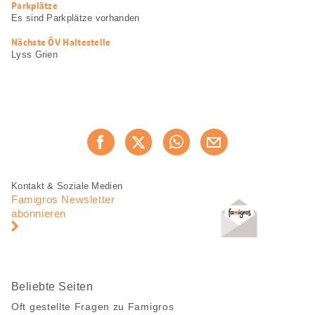
Parkplätze
Es sind Parkplätze vorhanden
Nächste ÖV Haltestelle
Lyss Grien
Diese
Jetzt weiterempfehlen
Seite
teilen
Fusszeile
Fusszeile
Kontakt & Soziale Medien
Navigation
Famigros Newsletter
abonnieren
Beliebte Seiten
Oft gestellte Fragen zu Famigros