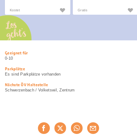
Kostet
Gratis
Los
geht’s
Nützliche
Geeignet für
Informationen
0-10
Parkplätze
Es sind Parkplätze vorhanden
Nächste ÖV Haltestelle
Schwerzenbach / Volketswil, Zentrum
Diese
Jetzt weiterempfehlen
Seite
teilen