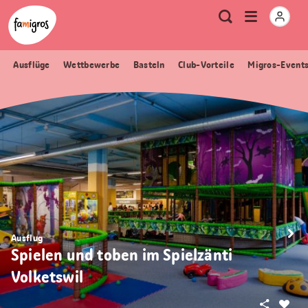
Sprungmarken
Header
Home Famigros.ch
Logo
Meta
Menu
Suche
Navigation
Navigation
öffnen
Ausflüge
Wettbewerbe
Basteln
Club-Vorteile
Migros-Event
Ausflug
Spielen und toben im Spielzänti
Volketswil
Teilen