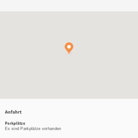
Google
Maps
Karte
Anfahrt
Parkplätze
Es sind Parkplätze vorhanden