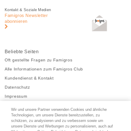
Fusszeile
Fusszeile
Kontakt & Soziale Medien
Navigation
Famigros Newsletter
abonnieren
Beliebte Seiten
Oft gestellte Fragen zu Famigros
Alle Informationen zum Famigros Club
Kundendienst & Kontakt
Datenschutz
Impressum
Wir und unsere Partner verwenden Cookies und ähnliche
Bleibe mit uns in Kontakt
Technologien, um unsere Dienste bereitzustellen, zu
Facebook
https://twitter.com/migros
https://www.youtube.com/user/Migr
Pinterest
Instagram
schützen, zu analysieren und zu verbessern sowie um
unsere Dienste und Werbungen zu personalisieren, auch auf