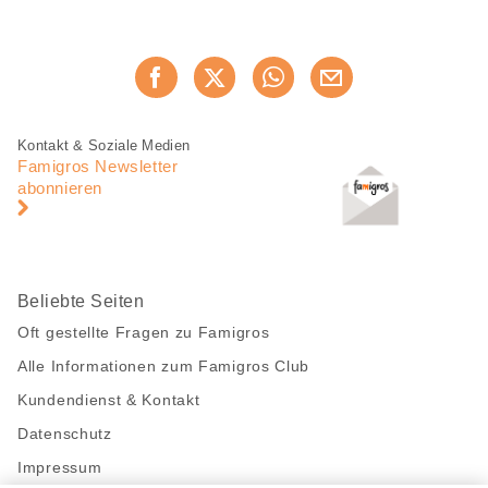
Diese
Jetzt weiterempfehlen
Seite
teilen
Fusszeile
Fusszeile
Kontakt & Soziale Medien
Navigation
Famigros Newsletter
abonnieren
Beliebte Seiten
Oft gestellte Fragen zu Famigros
Alle Informationen zum Famigros Club
Kundendienst & Kontakt
Datenschutz
Impressum