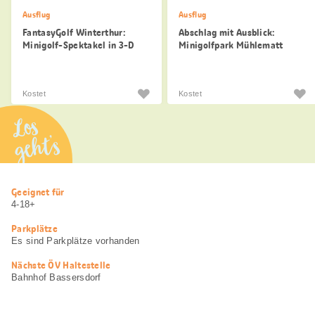
Ausflug
Ausflug
FantasyGolf Winterthur:
Abschlag mit Ausblick:
Minigolf-Spektakel in 3-D
Minigolfpark Mühlematt
Dietikon
Kostet
Kostet
Los
geht’s
Nützliche
Geeignet für
Informationen
4-18+
Parkplätze
Es sind Parkplätze vorhanden
Nächste ÖV Haltestelle
Bahnhof Bassersdorf