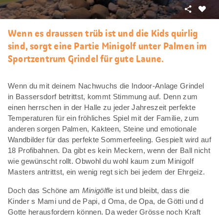
Teilen
Als
Favori
Wenn es draussen trüb ist und die Kids quirlig
merke
sind, sorgt eine Partie Minigolf unter Palmen im
Sportzentrum Grindel für gute Laune.
Wenn du mit deinem Nachwuchs die Indoor-Anlage Grindel
in Bassersdorf betrittst, kommt Stimmung auf. Denn zum
einen herrschen in der Halle zu jeder Jahreszeit perfekte
Temperaturen für ein fröhliches Spiel mit der Familie, zum
anderen sorgen Palmen, Kakteen, Steine und emotionale
Wandbilder für das perfekte Sommerfeeling. Gespielt wird auf
18 Profibahnen. Da gibt es kein Meckern, wenn der Ball nicht
wie gewünscht rollt. Obwohl du wohl kaum zum Minigolf
Masters antrittst, ein wenig regt sich bei jedem der Ehrgeiz.
Doch das Schöne am
Minigölfle
ist und bleibt, dass die
Kinder s Mami und de Papi, d Oma, de Opa, de Götti und d
Gotte herausfordern können. Da weder Grösse noch Kraft