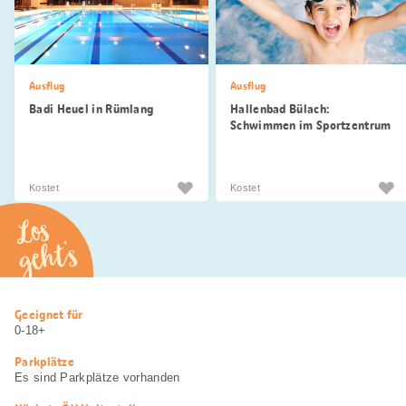
Ausflug
Ausflug
Badi Heuel in Rümlang
Hallenbad Bülach:
Schwimmen im Sportzentrum
Kostet
Kostet
Los
geht’s
Nützliche
Geeignet für
Informationen
0-18+
Parkplätze
Es sind Parkplätze vorhanden