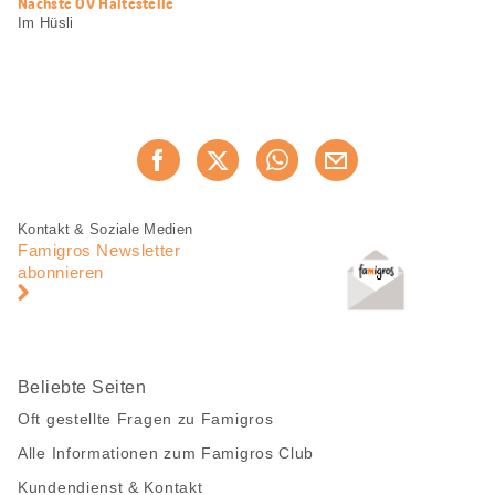
Nächste ÖV Haltestelle
Im Hüsli
Diese
Jetzt weiterempfehlen
Seite
teilen
Fusszeile
Fusszeile
Kontakt & Soziale Medien
Navigation
Famigros Newsletter
abonnieren
Beliebte Seiten
Oft gestellte Fragen zu Famigros
Alle Informationen zum Famigros Club
Kundendienst & Kontakt