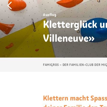
Ausflug
Kletterglück 
Villeneuve»
Breadcrumb
FAMIGROS – DER FAMILIEN-CLUB DER MI
Navigation
Klettern macht Spass