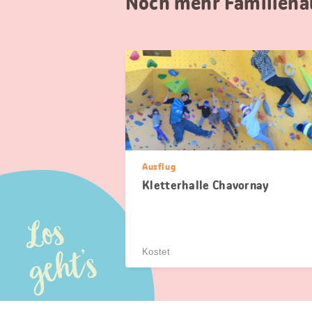
Noch mehr Familiena
Ausflug
Kletterhalle Chavornay
Los
geht’s
Kostet