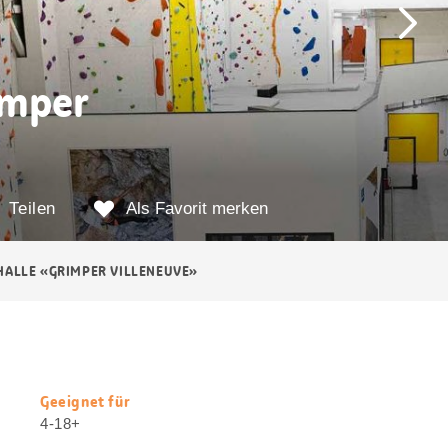
imper
Teilen
Als Favorit merken
HALLE «GRIMPER VILLENEUVE»
Geeignet für
Nützliche
4-18+
Informationen