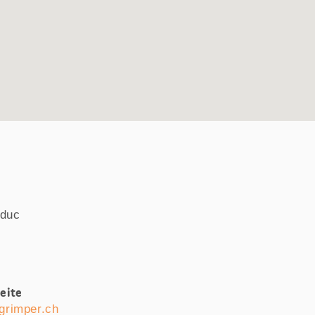
aduc
eite
grimper.ch