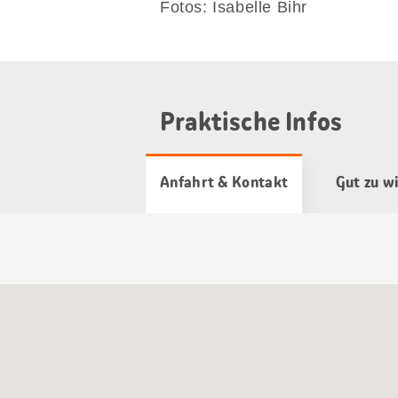
Fotos: Isabelle Bihr
Praktische Infos
Anfahrt & Kontakt
Gut zu w
Google
Maps
Karte