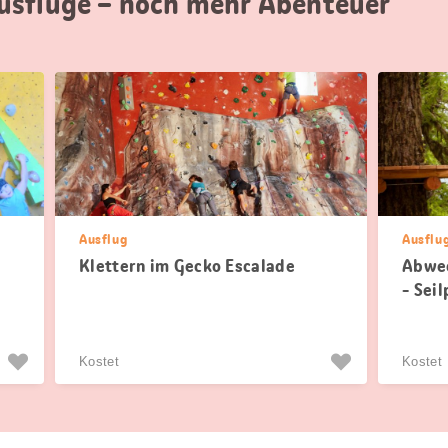
usflüge – noch mehr Abenteuer
Ausflug
Ausflu
Klettern im Gecko Escalade
Abwec
- Sei
Kostet
Kostet