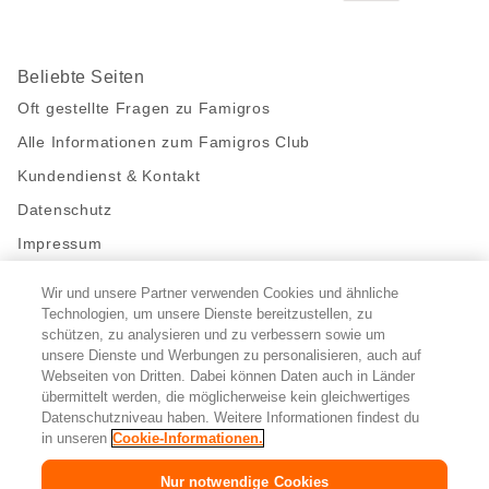
Beliebte Seiten
Oft gestellte Fragen zu Famigros
Alle Informationen zum Famigros Club
Kundendienst & Kontakt
Datenschutz
Impressum
Wir und unsere Partner verwenden Cookies und ähnliche
Bleibe mit uns in Kontakt
Technologien, um unsere Dienste bereitzustellen, zu
Facebook
https://twitter.com/migros
https://www.youtube.com/user/Migr
Pinterest
Instagram
schützen, zu analysieren und zu verbessern sowie um
unsere Dienste und Werbungen zu personalisieren, auch auf
Webseiten von Dritten. Dabei können Daten auch in Länder
übermittelt werden, die möglicherweise kein gleichwertiges
Cookie-Einstellungen
Datenschutzniveau haben. Weitere Informationen findest du
in unseren
Cookie-Informationen.
DE
FR
IT
Nur notwendige Cookies