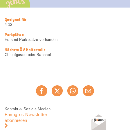
geht’s
Nützliche
Geeignet für
Informationen
4-12
Parkplätze
Es sind Parkplätze vorhanden
Nächste ÖV Haltestelle
Chlupfgasse oder Bahnhof
Diese
Jetzt weiterempfehlen
Seite
teilen
Fusszeile
Fusszeile
Kontakt & Soziale Medien
Navigation
Famigros Newsletter
abonnieren