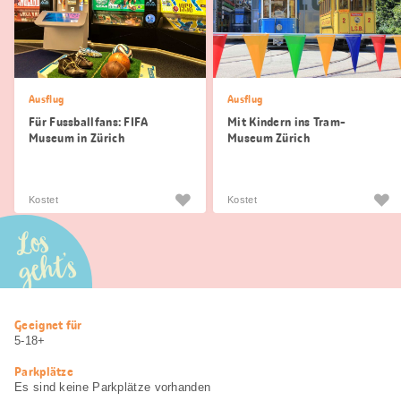
Ausflug
Ausflug
Für Fussballfans: FIFA
Mit Kindern ins Tram-
Museum in Zürich
Museum Zürich
Kostet
Kostet
Los
geht’s
Nützliche
Geeignet für
Informationen
5-18+
Parkplätze
Es sind keine Parkplätze vorhanden