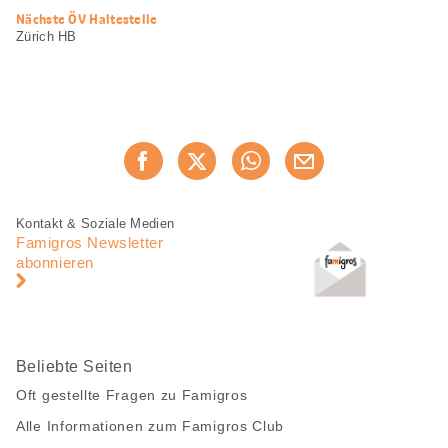
Nächste ÖV Haltestelle
Zürich HB
Diese
Jetzt weiterempfehlen
Seite
teilen
Fusszeile
Fusszeile
Kontakt & Soziale Medien
Navigation
Famigros Newsletter
abonnieren
Beliebte Seiten
Oft gestellte Fragen zu Famigros
Alle Informationen zum Famigros Club