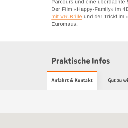
Parcours und eine überdachte
Der Film «Happy-Family» im 4
mit VR-Brille
und der Trickfilm
Euromaus.
Praktische Infos
Anfahrt & Kontakt
Gut zu w
Google
Maps