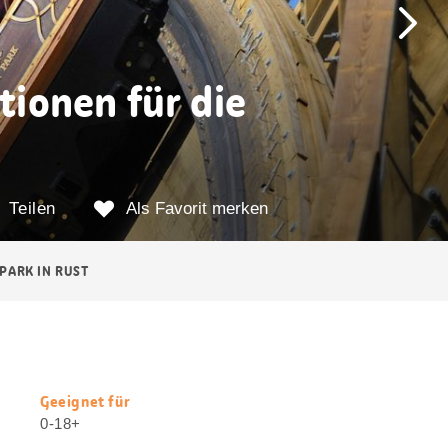
ionen für die
Teilen
Als Favorit merken
PARK IN RUST
Geeignet für
Nützliche
0-18+
Informationen