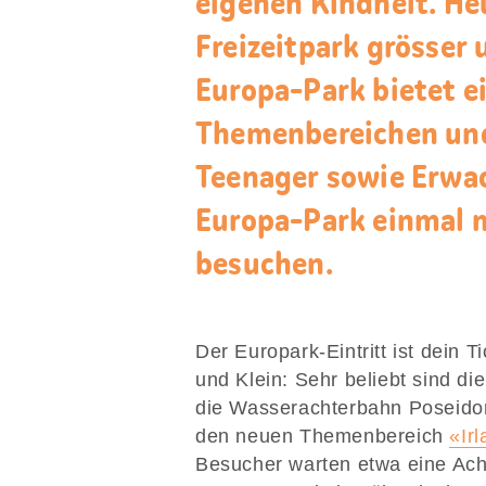
eigenen Kindheit. Heu
Freizeitpark grösser u
Europa-Park bietet e
Themenbereichen und
Teenager sowie Erwac
Europa-Park einmal m
besuchen.
Der Europark-Eintritt ist dein 
und Klein: Sehr beliebt sind di
die Wasserachterbahn Poseidon 
den neuen Themenbereich
«Ir
Besucher warten etwa eine Ach