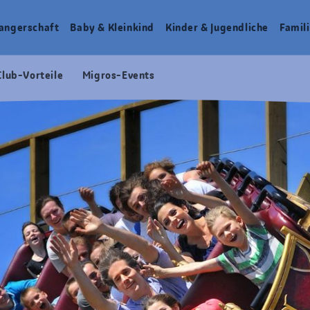
angerschaft
Baby & Kleinkind
Kinder & Jugendliche
Famili
Club-Vorteile
Migros-Events