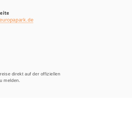
eite
europapark.de
ise direkt auf der offiziellen
zu melden.