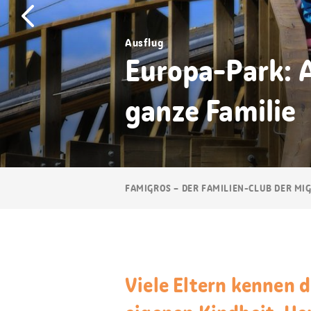
Ausflug
Europa-Park: 
ganze Familie
Breadcrumb
FAMIGROS – DER FAMILIEN-CLUB DER MI
Navigation
Viele Eltern kennen 