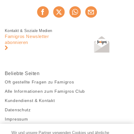
Diese
Jetzt weiterempfehlen
Seite
teilen
Fusszeile
Fusszeile
Kontakt & Soziale Medien
Navigation
Famigros Newsletter
abonnieren
Beliebte Seiten
Oft gestellte Fragen zu Famigros
Alle Informationen zum Famigros Club
Kundendienst & Kontakt
Datenschutz
Impressum
Wir und unsere Partner verwenden Cookies und ähnliche