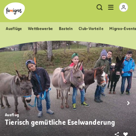
Sprungmarken
Header
Home Famigros.ch
Logo
Meta
Menu
Suche
Navigation
Navigation
öffnen
Ausflüge
Wettbewerbe
Basteln
Club-Vorteile
Migros-Event
Ausflug
Tierisch gemütliche Eselwanderung
Teilen