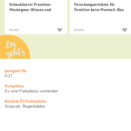
Schaukäserei Franches-
Forschungserlebnis für
Montagnes: Wissen und
Familien beim Murmeli-Bau
Genuss
Lenk.
Kostet
Kostet
Los
geht’s
Nützliche
Geeignet für
Informationen
0-17
Parkplätze
Es sind Parkplätze vorhanden
Nächste ÖV Haltestelle
Grasswil, Regenhalden