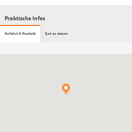
Praktische Infos
Anfahrt & Kontakt
Gut zu wissen
Google
Maps
Karte