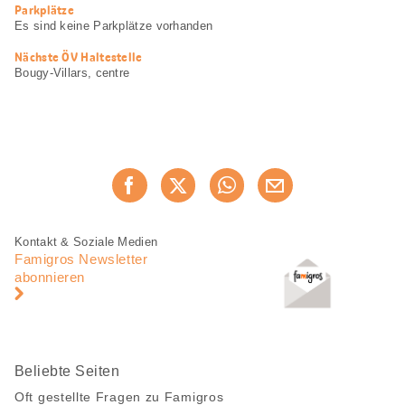
Parkplätze
Es sind keine Parkplätze vorhanden
Nächste ÖV Haltestelle
Bougy-Villars, centre
Diese
Jetzt weiterempfehlen
Seite
teilen
Fusszeile
Fusszeile
Kontakt & Soziale Medien
Navigation
Famigros Newsletter
abonnieren
Beliebte Seiten
Oft gestellte Fragen zu Famigros