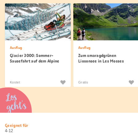
Ausflug
Ausflug
Glacier 3000: Sommer-
Zum smaragdgrünen
Sausefahrt auf dem Alpine
Liosonsee in Les Mosses
Coaster
wandern
Kostet
Gratis
Los
geht’s
Nützliche
Geeignet für
Informationen
4-12