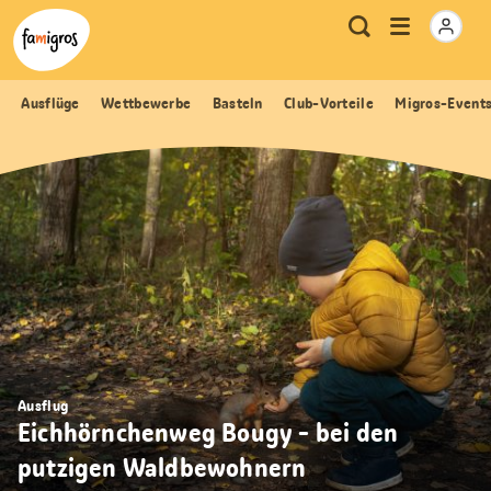
Sprungmarken
Header
Home Famigros.ch
Logo
Meta
Menu
Suche
Navigation
Navigation
öffnen
Ausflüge
Wettbewerbe
Basteln
Club-Vorteile
Migros-Event
Ausflug
Eichhörnchenweg Bougy - bei den
putzigen Waldbewohnern