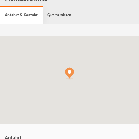
Anfahrt & Kontakt
Gut zu wissen
Google
Maps
Karte
Anfahrt