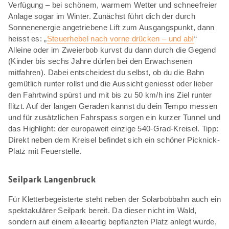
Verfügung – bei schönem, warmem Wetter und schneefreier
Anlage sogar im Winter. Zunächst führt dich der durch
Sonnenenergie angetriebene Lift zum Ausgangspunkt, dann
heisst es: „
Steuerhebel nach vorne drücken – und ab!
“
Alleine oder im Zweierbob kurvst du dann durch die Gegend
(Kinder bis sechs Jahre dürfen bei den Erwachsenen
mitfahren). Dabei entscheidest du selbst, ob du die Bahn
gemütlich runter rollst und die Aussicht geniesst oder lieber
den Fahrtwind spürst und mit bis zu 50 km/h ins Ziel runter
flitzt. Auf der langen Geraden kannst du dein Tempo messen
und für zusätzlichen Fahrspass sorgen ein kurzer Tunnel und
das Highlight: der europaweit einzige 540-Grad-Kreisel. Tipp:
Direkt neben dem Kreisel befindet sich ein schöner Picknick-
Platz mit Feuerstelle.
Seilpark Langenbruck
Für Kletterbegeisterte steht neben der Solarbobbahn auch ein
spektakulärer Seilpark bereit. Da dieser nicht im Wald,
sondern auf einem alleeartig bepflanzten Platz anlegt wurde,