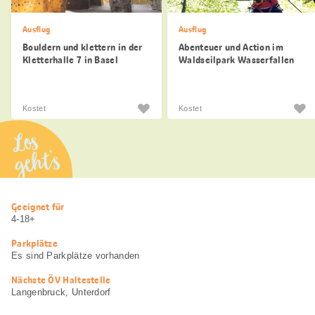
Ausflug
Ausflug
Bouldern und klettern in der
Abenteuer und Action im
Kletterhalle 7 in Basel
Waldseilpark Wasserfallen
Kostet
Kostet
Los
geht’s
Nützliche
Geeignet für
Informationen
4-18+
Parkplätze
Es sind Parkplätze vorhanden
Nächste ÖV Haltestelle
Langenbruck, Unterdorf