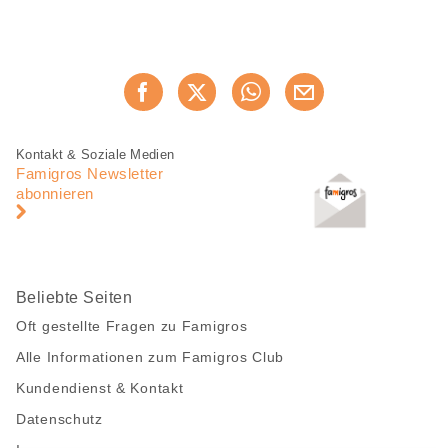
Diese
Jetzt weiterempfehlen
Seite
teilen
Fusszeile
Fusszeile
Kontakt & Soziale Medien
Navigation
Famigros Newsletter
abonnieren
Beliebte Seiten
Oft gestellte Fragen zu Famigros
Alle Informationen zum Famigros Club
Kundendienst & Kontakt
Datenschutz