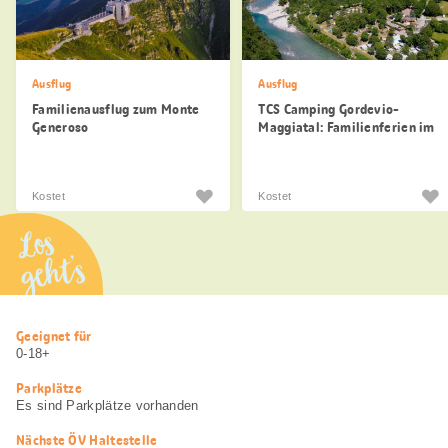
Ausflug
Ausflug
Familienausflug zum Monte
TCS Camping Gordevio-
Generoso
Maggiatal: Familienferien im
Tessin
Kostet
Kostet
Los
geht’s
Nützliche
Geeignet für
Informationen
0-18+
Parkplätze
Es sind Parkplätze vorhanden
Nächste ÖV Haltestelle