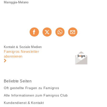
Maroggia-Melano
Diese
Jetzt weiterempfehlen
Seite
teilen
Fusszeile
Fusszeile
Kontakt & Soziale Medien
Navigation
Famigros Newsletter
abonnieren
Beliebte Seiten
Oft gestellte Fragen zu Famigros
Alle Informationen zum Famigros Club
Kundendienst & Kontakt