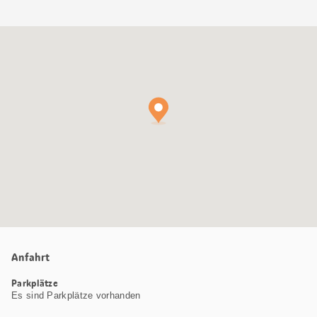
Google
Maps
Karte
Anfahrt
Parkplätze
Es sind Parkplätze vorhanden