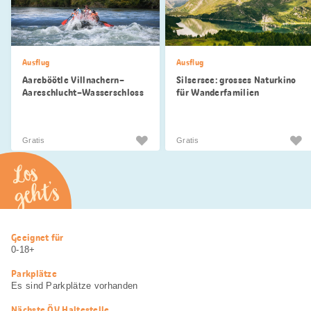
Ausflug
Ausflug
Aareböötle Villnachern–
Silsersee: grosses Naturkino
Aareschlucht–Wasserschloss
für Wanderfamilien
Gratis
Gratis
Los
geht’s
Nützliche
Geeignet für
Informationen
0-18+
Parkplätze
Es sind Parkplätze vorhanden
Nächste ÖV Haltestelle