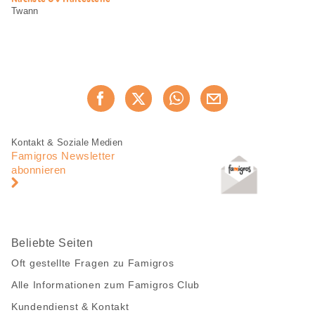
Twann
Diese
Jetzt weiterempfehlen
Seite
teilen
Fusszeile
Fusszeile
Kontakt & Soziale Medien
Navigation
Famigros Newsletter
abonnieren
Beliebte Seiten
Oft gestellte Fragen zu Famigros
Alle Informationen zum Famigros Club
Kundendienst & Kontakt