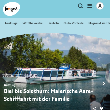
Sprungmarken
Header
Home Famigros.ch
Logo
Meta
Menu
Suche
Navigation
Navigation
öffnen
Ausflüge
Wettbewerbe
Basteln
Club-Vorteile
Migros-Event
Ausflug
Biel bis Solothurn: Malerische Aare-
Schifffahrt mit der Familie
Teilen