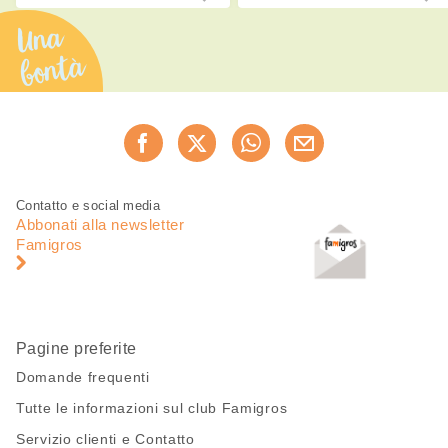
Una
bontà
Condividi
Consiglia ora
questa
pagina
Piè
Navigazione
Contatto e social media
di
piè
Abbonati alla newsletter
pagina
di
Famigros
pagina
Pagine preferite
Domande frequenti
Tutte le informazioni sul club Famigros
Servizio clienti e Contatto