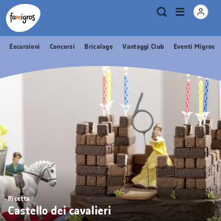
Navigazione
Header
Pagina iniziale Famigros.ch
Logo
Metanavigazione
Apri
Ricerca
segnalibri
menu
Escursioni
Concorsi
Bricolage
Vantaggi Club
Eventi Migros
Ricetta
Castello dei cavalieri