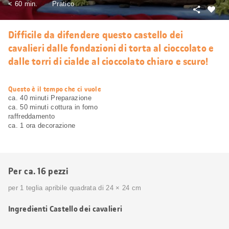
< 60 min.
Pratico
Condivid
Mi
piace
Difficile da difendere questo castello dei
cavalieri dalle fondazioni di torta al cioccolato e
dalle torri di cialde al cioccolato chiaro e scuro!
web.recipe.accessibilityTitle
Questo è il tempo che ci vuole
ca. 40 minuti Preparazione
ca. 50 minuti cottura in forno
raffreddamento
ca. 1 ora decorazione
Per ca. 16 pezzi
per 1 teglia apribile quadrata di 24 × 24 cm
Ingredienti Castello dei cavalieri