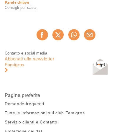
Informazioni
Parole chiave
utili
Consigli per casa
Condividi
Consiglia ora
questa
pagina
Piè
Navigazione
Contatto e social media
di
piè
Abbonati alla newsletter
pagina
di
Famigros
pagina
Pagine preferite
Domande frequenti
Tutte le informazioni sul club Famigros
Servizio clienti e Contatto
Protezione dei dati