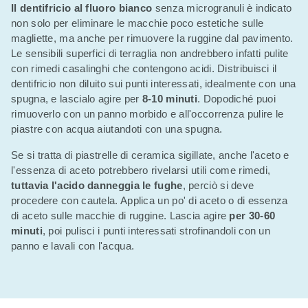
Il dentifricio al fluoro bianco
senza microgranuli è indicato
non solo per eliminare le macchie poco estetiche sulle
magliette, ma anche per rimuovere la ruggine dal pavimento.
Le sensibili superfici di terraglia non andrebbero infatti pulite
con rimedi casalinghi che contengono acidi. Distribuisci il
dentifricio non diluito sui punti interessati, idealmente con una
spugna, e lascialo agire per
8-10 minuti
. Dopodiché puoi
rimuoverlo con un panno morbido e all'occorrenza pulire le
piastre con acqua aiutandoti con una spugna.
Se si tratta di piastrelle di ceramica sigillate, anche l'aceto e
l'essenza di aceto potrebbero rivelarsi utili come rimedi,
tuttavia l'acido danneggia le fughe
, perciò si deve
procedere con cautela. Applica un po' di aceto o di essenza
di aceto sulle macchie di ruggine. Lascia agire
per 30-60
minuti
, poi pulisci i punti interessati strofinandoli con un
panno e lavali con l'acqua.