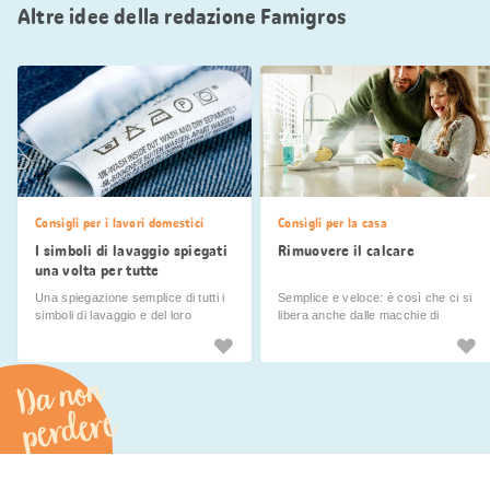
Altre idee della redazione Famigros
Consigli per i lavori domestici
Consigli per la casa
I simboli di lavaggio spiegati
Rimuovere il calcare
una volta per tutte
Una spiegazione semplice di tutti i
Semplice e veloce: è così che ci si
simboli di lavaggio e del loro
libera anche dalle macchie di
significato con consigli per il
calcare più ostinate!
lavaggio.
Da non
perdere