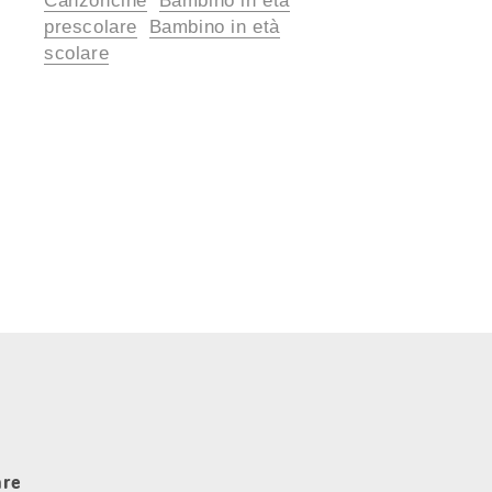
Canzoncine
Bambino in età
prescolare
Bambino in età
scolare
are