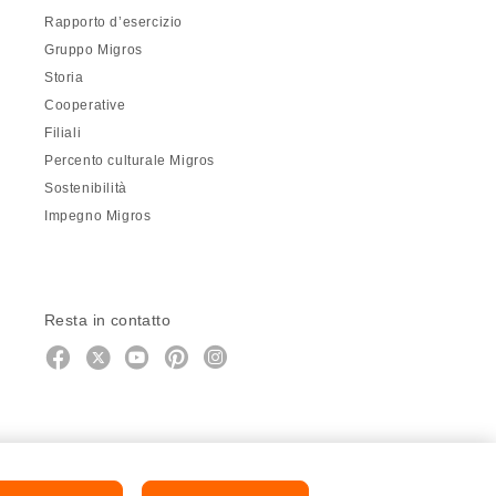
Rapporto d’esercizio
Gruppo Migros
Storia
Cooperative
Filiali
Percento culturale Migros
Sostenibilità
Impegno Migros
Resta in contatto
https://twitter.com/migros?
https://www.youtube.com/user/Mig
Pinterest
Instagram
utm_campaign=lead&utm_medium=refer
utm_campaign=lead&utm_medium=r