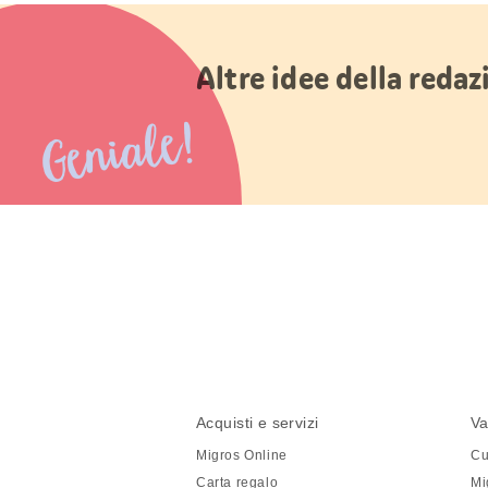
Altre idee della reda
Geniale!
Condividi
questa
pagina
Piè
Navigazione
Acquisti e servizi
Va
di
piè
Migros Online
Cu
pagina
di
Carta regalo
Mi