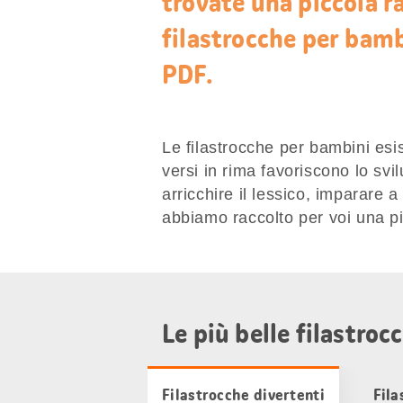
trovate una piccola ra
filastrocche per bamb
PDF.
Le filastrocche per bambini esist
versi in rima favoriscono lo s
arricchire il lessico, imparare 
abbiamo raccolto per voi una pic
Le più belle filastroc
Filastrocche divertenti
Fila