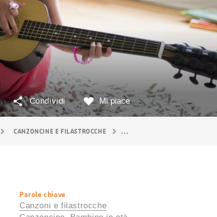
Condividi
Mi piace
CANZONCINE E FILASTROCCHE
LE PIÙ BELLE FILASTROCCHE
Parole chiave
Informazioni
Canzoni e filastrocche
utili