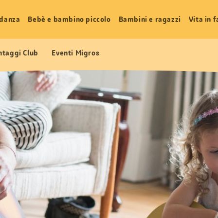
idanza
Bebè e bambino piccolo
Bambini e ragazzi
Vita in 
ntaggi Club
Eventi Migros