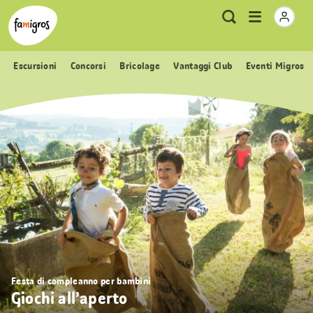
Navigazione
Header
Pagina iniziale Famigros.ch
Logo
Metanavigazione
Apri
Ricerca
segnalibri
menu
Escursioni
Concorsi
Bricolage
Vantaggi Club
Eventi Migros
Festa di compleanno per bambini
Giochi all’aperto