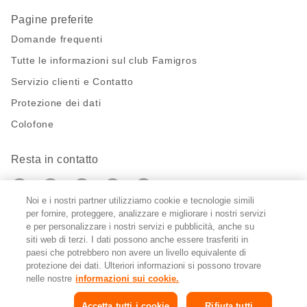
Pagine preferite
Domande frequenti
Tutte le informazioni sul club Famigros
Servizio clienti e Contatto
Protezione dei dati
Colofone
Resta in contatto
https://twitter.com/migros?
https://www.youtube.com/user/Migr
Pinterest
Instagram
utm_campaign=lead&utm_medium=referra
utm_campaign=lead&utm_medium=ref
Noi e i nostri partner utilizziamo cookie e tecnologie simili
per fornire, proteggere, analizzare e migliorare i nostri servizi
Impostazioni cookie
e per personalizzare i nostri servizi e pubblicità, anche su
siti web di terzi. I dati possono anche essere trasferiti in
paesi che potrebbero non avere un livello equivalente di
DE
FR
IT
protezione dei dati. Ulteriori informazioni si possono trovare
nelle nostre
informazioni sui cookie.
Accetta tutti i cookie
Rifiuta tutti