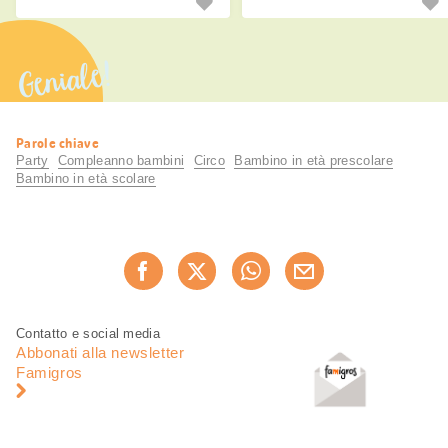
Non c'è problema. Con queste idee
dare libero sfogo alla loro voglia di
trasformi subito la tua casa in un
muoversi.
allegro circo.
Geniale!
Informazioni
Parole chiave
utili
Party
Compleanno bambini
Circo
Bambino in età prescolare
Bambino in età scolare
Condividi
Consiglia ora
questa
pagina
Piè
Navigazione
Contatto e social media
di
piè
Abbonati alla newsletter
pagina
di
Famigros
pagina