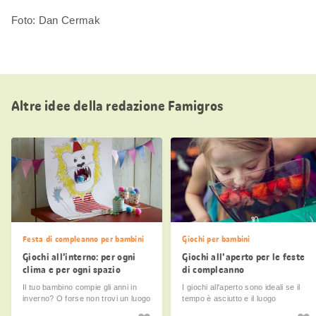
Foto: Dan Cermak
Altre idee della redazione Famigros
Festa di compleanno per bambini
Giochi per bambini
Giochi all’interno: per ogni
Giochi all'aperto per le feste
clima e per ogni spazio
di compleanno
Il tuo bambino compie gli anni in
I giochi all'aperto sono ideali se il
inverno? O forse non trovi un luogo
tempo è asciutto e il luogo
adatto per festeggiare all’aperto?
adeguato. I bambini potranno così