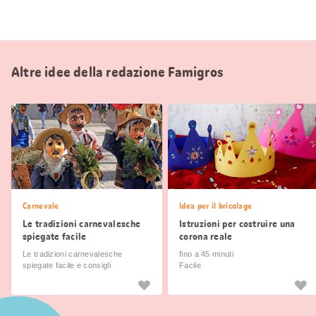
Altre idee della redazione Famigros
Carnevale
Idea per il bricolage
Le tradizioni carnevalesche
Istruzioni per costruire una
spiegate facile
corona reale
Le tradizioni carnevalesche
fino a 45 minuti
spiegate facile e consigli
Facile
escursionistici sui più bei cortei
della Svizzera