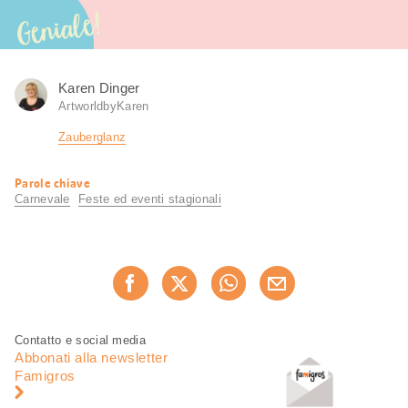
Geniale!
Karen Dinger
ArtworldbyKaren
Zauberglanz
Informazioni
Parole chiave
utili
Carnevale
Feste ed eventi stagionali
Condividi
Consiglia ora
questa
pagina
Piè
Navigazione
Contatto e social media
di
piè
Abbonati alla newsletter
pagina
di
Famigros
pagina