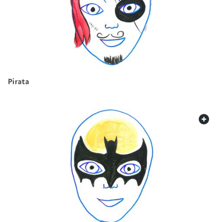
Pirata
web.