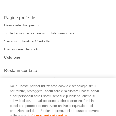
Pagine preferite
Domande frequenti
Tutte le informazioni sul club Famigros
Servizio clienti e Contatto
Protezione dei dati
Colofone
Resta in contatto
https://twitter.com/migros?
https://www.youtube.com/user/Migr
Pinterest
Instagram
utm_campaign=lead&utm_medium=referra
utm_campaign=lead&utm_medium=ref
Noi e i nostri partner utilizziamo cookie e tecnologie simili
per fornire, proteggere, analizzare e migliorare i nostri servizi
e per personalizzare i nostri servizi e pubblicità, anche su
Impostazioni cookie
siti web di terzi. I dati possono anche essere trasferiti in
paesi che potrebbero non avere un livello equivalente di
DE
FR
IT
protezione dei dati. Ulteriori informazioni si possono trovare
nelle nostre
informazioni sui cookie.