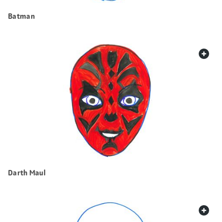
Batman
web.
Darth Maul
web.