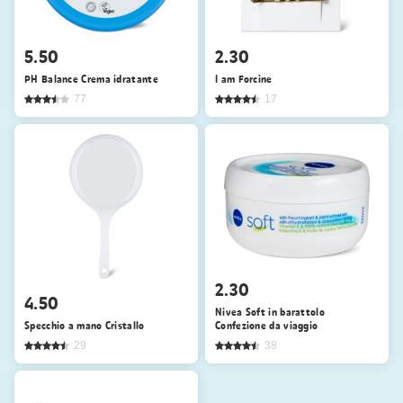
5.50
2.30
PH Balance Crema idratante
I am Forcine
77
17
2.30
4.50
Nivea Soft in barattolo
Specchio a mano Cristallo
Confezione da viaggio
29
38