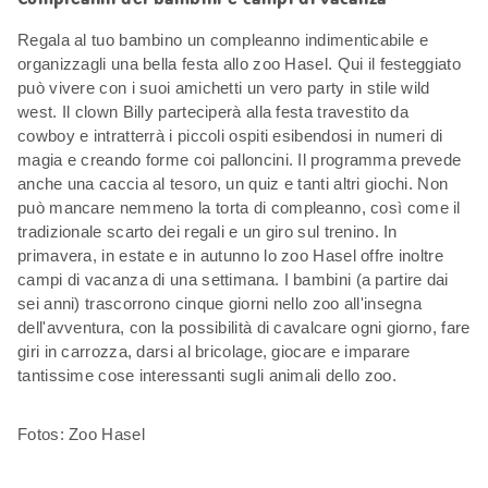
Regala al tuo bambino un compleanno indimenticabile e
organizzagli una bella festa allo zoo Hasel. Qui il festeggiato
può vivere con i suoi amichetti un vero party in stile wild
west. Il clown Billy parteciperà alla festa travestito da
cowboy e intratterrà i piccoli ospiti esibendosi in numeri di
magia e creando forme coi palloncini. Il programma prevede
anche una caccia al tesoro, un quiz e tanti altri giochi. Non
può mancare nemmeno la torta di compleanno, così come il
tradizionale scarto dei regali e un giro sul trenino. In
primavera, in estate e in autunno lo zoo Hasel offre inoltre
campi di vacanza di una settimana. I bambini (a partire dai
sei anni) trascorrono cinque giorni nello zoo all'insegna
dell'avventura, con la possibilità di cavalcare ogni giorno, fare
giri in carrozza, darsi al bricolage, giocare e imparare
tantissime cose interessanti sugli animali dello zoo.
Fotos: Zoo Hasel