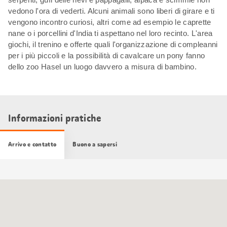
vedono l'ora di vederti. Alcuni animali sono liberi di girare e ti
vengono incontro curiosi, altri come ad esempio le caprette
nane o i porcellini d'India ti aspettano nel loro recinto. L'area
giochi, il trenino e offerte quali l'organizzazione di compleanni
per i più piccoli e la possibilità di cavalcare un pony fanno
dello zoo Hasel un luogo davvero a misura di bambino.
Informazioni pratiche
Arrivo e contatto
Buono a sapersi
Cartina
Google
Maps