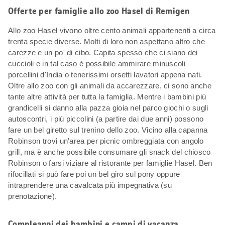
Offerte per famiglie allo zoo Hasel di Remigen
Allo zoo Hasel vivono oltre cento animali appartenenti a circa
trenta specie diverse. Molti di loro non aspettano altro che
carezze e un po' di cibo. Capita spesso che ci siano dei
cuccioli e in tal caso è possibile ammirare minuscoli
porcellini d'India o tenerissimi orsetti lavatori appena nati.
Oltre allo zoo con gli animali da accarezzare, ci sono anche
tante altre attività per tutta la famiglia. Mentre i bambini più
grandicelli si danno alla pazza gioia nel parco giochi o sugli
autoscontri, i più piccolini (a partire dai due anni) possono
fare un bel giretto sul trenino dello zoo. Vicino alla capanna
Robinson trovi un'area per picnic ombreggiata con angolo
grill, ma è anche possibile consumare gli snack del chiosco
Robinson o farsi viziare al ristorante per famiglie Hasel. Ben
rifocillati si può fare poi un bel giro sul pony oppure
intraprendere una cavalcata più impegnativa (su
prenotazione).
Compleanni dei bambini e campi di vacanza