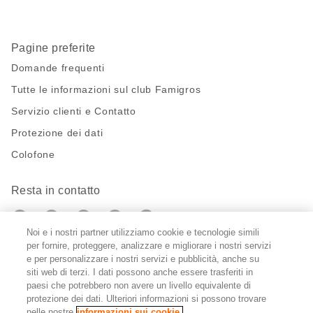
Pagine preferite
Domande frequenti
Tutte le informazioni sul club Famigros
Servizio clienti e Contatto
Protezione dei dati
Colofone
Resta in contatto
https://twitter.com/migros?
https://www.youtube.com/user/Migr
Pinterest
Instagram
utm_campaign=lead&utm_medium=referra
utm_campaign=lead&utm_medium=ref
Noi e i nostri partner utilizziamo cookie e tecnologie simili
per fornire, proteggere, analizzare e migliorare i nostri servizi
e per personalizzare i nostri servizi e pubblicità, anche su
Impostazioni cookie
siti web di terzi. I dati possono anche essere trasferiti in
paesi che potrebbero non avere un livello equivalente di
DE
FR
IT
protezione dei dati. Ulteriori informazioni si possono trovare
nelle nostre
informazioni sui cookie.