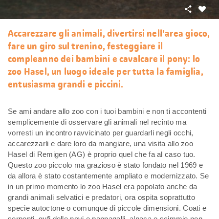
Condivid
Mi
piace
Accarezzare gli animali, divertirsi nell'area gioco,
fare un giro sul trenino, festeggiare il
compleanno dei bambini e cavalcare il pony: lo
zoo Hasel, un luogo ideale per tutta la famiglia,
entusiasma grandi e piccini.
Se ami andare allo zoo con i tuoi bambini e non ti accontenti
semplicemente di osservare gli animali nel recinto ma
vorresti un incontro ravvicinato per guardarli negli occhi,
accarezzarli e dare loro da mangiare, una visita allo zoo
Hasel di Remigen (AG) è proprio quel che fa al caso tuo.
Questo zoo piccolo ma grazioso è stato fondato nel 1969 e
da allora è stato costantemente ampliato e modernizzato. Se
in un primo momento lo zoo Hasel era popolato anche da
grandi animali selvatici e predatori, ora ospita soprattutto
specie autoctone o comunque di piccole dimensioni. Coati e
serpenti, gufi delle nevi e pappagalli, alpaca e scimmie non