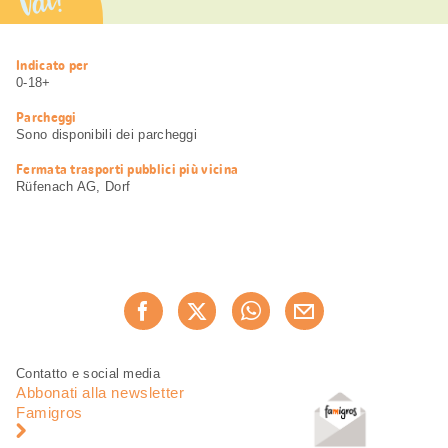
Vai!
Informazioni
Indicato per
utili
0-18+
Parcheggi
Sono disponibili dei parcheggi
Fermata trasporti pubblici più vicina
Rüfenach AG, Dorf
Condividi
Consiglia ora
questa
pagina
Piè
Navigazione
Contatto e social media
di
piè
Abbonati alla newsletter
pagina
di
Famigros
pagina