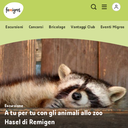
Navigazione
Header
Pagina iniziale Famigros.ch
Logo
Metanavigazione
Apri
Ricerca
segnalibri
menu
Escursioni
Concorsi
Bricolage
Vantaggi Club
Eventi Migros
Escursione
A tu per tu con gli animali allo zoo
Hasel di Remigen