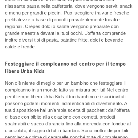
rilassante pausa nella caffetteria, dove vengono serviti snack
e menu per grandi e piccini. Puoi scegliere tra varie fresche
prelibatezze a base di prodotti prevalentemente locali e
regionali. Crêpes dolci o salate vengono preparate con
grande maestria davanti ai tuoi occhi. L’offerta comprende
inoltre diversi tipi di pasta, patatine fritte, dolci e bevande
calde e fredde.
Festeggiare il compleanno nel centro per il tempo
libero Urba Kids
Non c’è niente di meglio per un bambino che festeggiare il
compleanno in un mondo fatto su misura per lui! Nel centro
per il tempo libero Urba Kids il tuo bambino e i suoi invitati
possono godersi momenti indimenticabili di divertimento. A
tua disposizione hai un’ampia scelta di pacchetti: dall’offerta
di base con bibite alla colazione con cornetti, prodotti
spalmabili e succo d'arancia fino alla merenda con fondue al
cioccolato, il sogno di tutti i bambini. Sono inoltre disponibili
pentolacce colme di caramelle nonché torte di compleanno