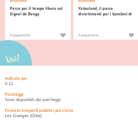
Escursione
Escursione
Parco per il tempo libero sul
Yatouland, il parco
Signal de Bougy
divertimenti per i bambini di
Les Acacias
A pagamento
A pagamento
Vai!
Informazioni
Indicato per
utili
0-12
Parcheggi
Sono disponibili dei parcheggi
Fermata trasporti pubblici più vicina
Les Granges (Orbe)