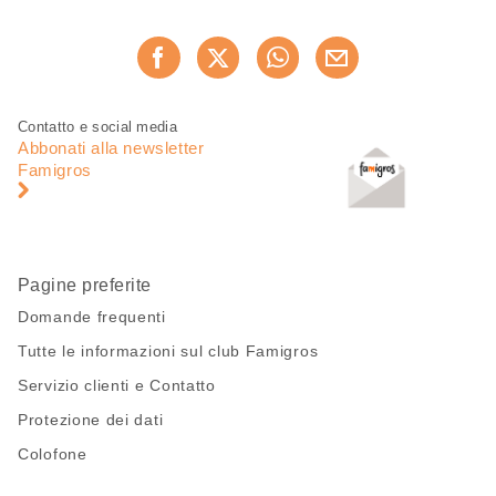
Condividi
Consiglia ora
questa
pagina
Piè
Navigazione
Contatto e social media
di
piè
Abbonati alla newsletter
pagina
di
Famigros
pagina
Pagine preferite
Domande frequenti
Tutte le informazioni sul club Famigros
Servizio clienti e Contatto
Protezione dei dati
Colofone