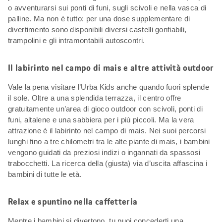
o avventurarsi sui ponti di funi, sugli scivoli e nella vasca di
palline. Ma non è tutto: per una dose supplementare di
divertimento sono disponibili diversi castelli gonfiabili,
trampolini e gli intramontabili autoscontri.
Il labirinto nel campo di mais e altre attività outdoor
Vale la pena visitare l’Urba Kids anche quando fuori splende
il sole. Oltre a una splendida terrazza, il centro offre
gratuitamente un’area di gioco outdoor con scivoli, ponti di
funi, altalene e una sabbiera per i più piccoli. Ma la vera
attrazione è il labirinto nel campo di mais. Nei suoi percorsi
lunghi fino a tre chilometri tra le alte piante di mais, i bambini
vengono guidati da preziosi indizi o ingannati da spassosi
trabocchetti. La ricerca della (giusta) via d’uscita affascina i
bambini di tutte le età.
Relax e spuntino nella caffetteria
Mentre i bambini si divertono, tu puoi concederti una