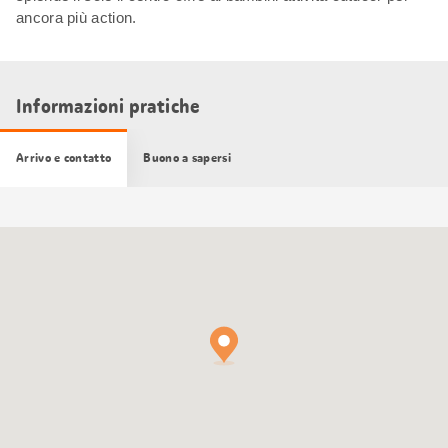
ancora più action.
Informazioni pratiche
Arrivo e contatto
Buono a sapersi
Cartina
Google
Maps