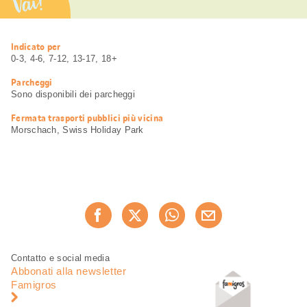
Vai!
Informazioni
Indicato per
utili
0-3, 4-6, 7-12, 13-17, 18+
Parcheggi
Sono disponibili dei parcheggi
Fermata trasporti pubblici più vicina
Morschach, Swiss Holiday Park
Condividi
Consiglia ora
questa
pagina
Piè
Navigazione
Contatto e social media
di
piè
Abbonati alla newsletter
pagina
di
Famigros
pagina