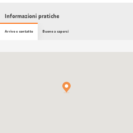
Informazioni pratiche
Arrivo e contatto
Buono a sapersi
Cartina
Google
Maps