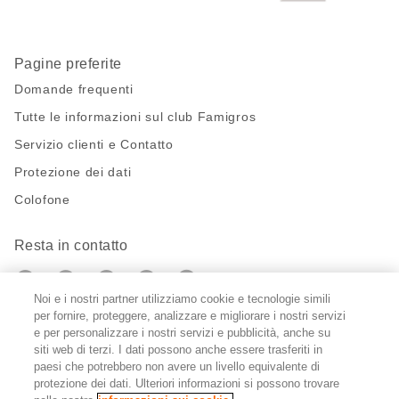
Pagine preferite
Domande frequenti
Tutte le informazioni sul club Famigros
Servizio clienti e Contatto
Protezione dei dati
Colofone
Resta in contatto
https://twitter.com/migros?
https://www.youtube.com/user/Migr
Pinterest
Instagram
utm_campaign=lead&utm_medium=referra
utm_campaign=lead&utm_medium=ref
Noi e i nostri partner utilizziamo cookie e tecnologie simili
per fornire, proteggere, analizzare e migliorare i nostri servizi
Impostazioni cookie
e per personalizzare i nostri servizi e pubblicità, anche su
siti web di terzi. I dati possono anche essere trasferiti in
paesi che potrebbero non avere un livello equivalente di
DE
FR
IT
protezione dei dati. Ulteriori informazioni si possono trovare