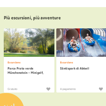
Più escursioni, più avventure
Escursione
Escursione
Parco Prato verde
Säntispark di Abtwil
Münchenstein - Minigolf,
parco giochi e giostra
Gratuito
A pagamento