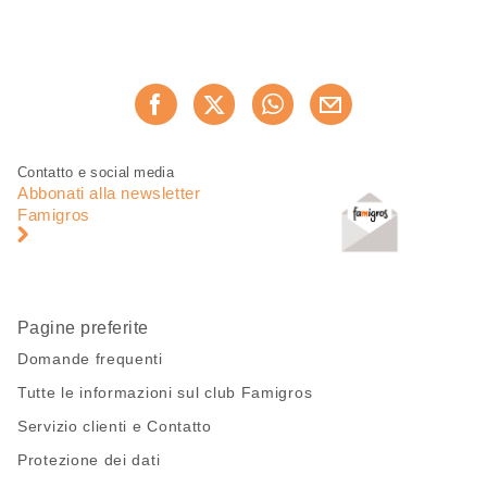
Condividi
Consiglia ora
questa
pagina
Piè
Navigazione
Contatto e social media
di
piè
Abbonati alla newsletter
pagina
di
Famigros
pagina
Pagine preferite
Domande frequenti
Tutte le informazioni sul club Famigros
Servizio clienti e Contatto
Protezione dei dati