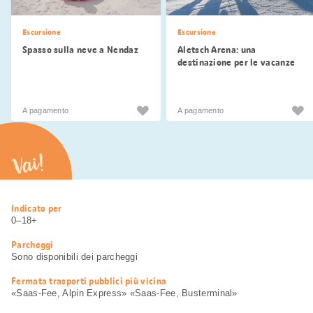
Escursione
Escursione
Spasso sulla neve a Nendaz
Aletsch Arena: una
destinazione per le vacanze
invernali amata dalle
famiglie
A pagamento
A pagamento
Vai!
Informazioni
Indicato per
utili
0–18+
Parcheggi
Sono disponibili dei parcheggi
Fermata trasporti pubblici più vicina
«Saas-Fee, Alpin Express» «Saas-Fee, Busterminal»