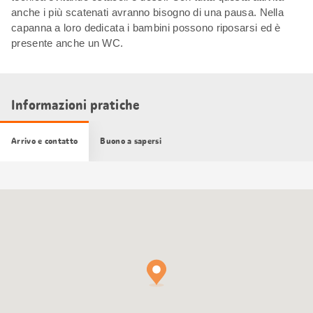
anche i più scatenati avranno bisogno di una pausa. Nella
capanna a loro dedicata i bambini possono riposarsi ed è
presente anche un WC.
Informazioni pratiche
Arrivo e contatto
Buono a sapersi
Cartina
Google
Maps