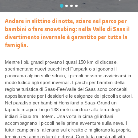
Mi
piace
Andare in slittino di notte, sciare nel parco per
bambini o fare snowtubing: nella Valle di Saas il
divertimento invernale è garantito per tutta la
famiglia.
Mentre i più grandi provano i quasi 150 km di discese,
sperimentano nuovi trucchi nel Funpark o si godono il
panorama alpino sulle sdraio, i piccoli possono avvicinarsi in
modo ludico agli sport invernali. I parchi per bambini della
regione turistica di Saas-Fee/Valle del Saas sono concepiti
appositamente per i desideri e le esigenze dei piccoli sciatori.
Nel paradiso per bambini Hohsiland a Saas-Grund un
tappeto magico lungo 138 metri conduce alla terra degli
indiani Sioux tra i totem. Una volta in cima gli indiani
accompagnano i piccoli nelle prime avventure sulla neve. I
futuri campioni si allenano sul circuito e migliorano la propria
tecnica evitando ostacoli e dossi. Con tutta questa attività