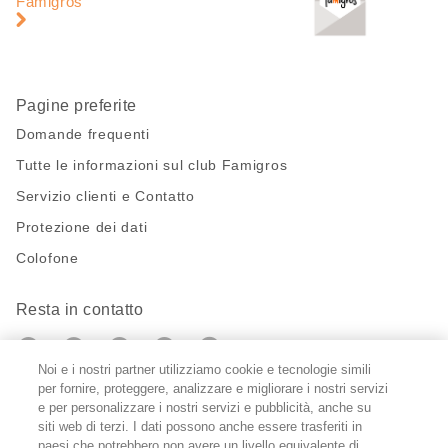
Famigros
pagina
Pagine preferite
Domande frequenti
Tutte le informazioni sul club Famigros
Servizio clienti e Contatto
Protezione dei dati
Colofone
Resta in contatto
https://twitter.com/migros?
https://www.youtube.com/user/Migr
Pinterest
Instagram
utm_campaign=lead&utm_medium=referra
utm_campaign=lead&utm_medium=ref
Noi e i nostri partner utilizziamo cookie e tecnologie simili
per fornire, proteggere, analizzare e migliorare i nostri servizi
Impostazioni cookie
e per personalizzare i nostri servizi e pubblicità, anche su
siti web di terzi. I dati possono anche essere trasferiti in
paesi che potrebbero non avere un livello equivalente di