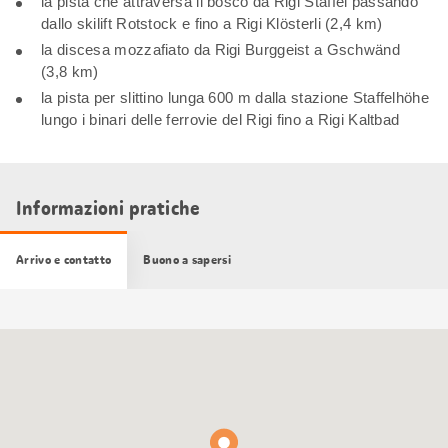
la pista che attraversa il bosco da Rigi Staffel passando
dallo skilift Rotstock e fino a Rigi Klösterli (2,4 km)
la discesa mozzafiato da Rigi Burggeist a Gschwänd
(3,8 km)
la pista per slittino lunga 600 m dalla stazione Staffelhöhe
lungo i binari delle ferrovie del Rigi fino a Rigi Kaltbad
Informazioni pratiche
Arrivo e contatto
Buono a sapersi
Cartina
Google
Maps