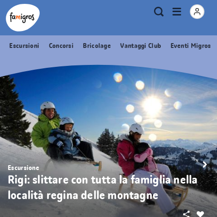
Navigazione
Header
Pagina iniziale Famigros.ch
Logo
Metanavigazione
Apri
Ricerca
segnalibri
menu
Escursioni
Concorsi
Bricolage
Vantaggi Club
Eventi Migros
Escursione
Rigi: slittare con tutta la famiglia nella
località regina delle montagne
Condivid