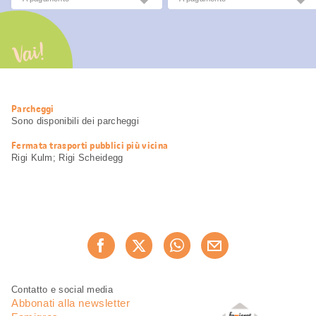
Vai!
Informazioni
Parcheggi
utili
Sono disponibili dei parcheggi
Fermata trasporti pubblici più vicina
Rigi Kulm; Rigi Scheidegg
Condividi
Consiglia ora
questa
pagina
Piè
Navigazione
Contatto e social media
di
piè
Abbonati alla newsletter
pagina
di