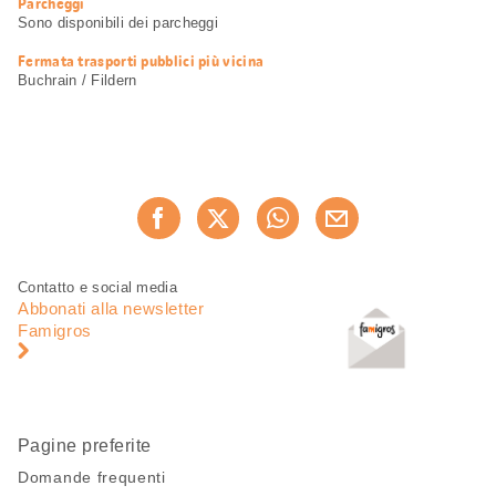
Parcheggi
Sono disponibili dei parcheggi
Fermata trasporti pubblici più vicina
Buchrain / Fildern
Condividi
Consiglia ora
questa
pagina
Piè
Navigazione
Contatto e social media
di
piè
Abbonati alla newsletter
pagina
di
Famigros
pagina
Pagine preferite
Domande frequenti