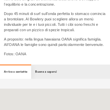
l'equilibrio e la concentrazione.
Dopo 45 minuti di surf sull'onda perfetta lo stomaco comincia
a brontolare. Al Bowlery puoi scegliere allora un menù
individuale per te e i tuoi piccoli. Tutti i cibi sono freschi e
preparati con un pizzico di spezie tropicali.
A proposito: nella lingua hawaiana OANA significa famiglia.
All'OANA le famiglie sono quindi particolarmente benvenute.
Fotos: OANA
Arrivo e contatto
Buono a sapersi
Cartina
Google
Maps