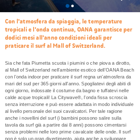
Mi
piace
Con l'atmosfera da spiaggia, le temperature
tropicali e l'onda continua, OANA garantisce per
dodici mesi all'anno condizioni ideali per
praticare il surf al Mall of Switzerland.
Sia che fata Piumetta scuota i piumini o che piova a dirotto,
al Mall of Switzerland nell'ambiente esotico dell'OANA Beach
con l'onda indoor per praticare il surf regna un'atmosfera da
mari del sud per 365 giorni all'anno. Spogliatevi degli abiti di
ogni giorno, indossate il costume da bagno e tuffatevi nelle
calde acque tropicali! La Citywave®, l'onda fissa scroscia
senza interruzione e può essere adattata in modo individuale
al livello personale dei suoi cavalcatori. Per tale ragione
anche i novellini del surf (i bambini possono salire sulla
tavola da surf già a partire dai 8 anni) possono cimentarsi
senza problemi nelle loro prime cavalcate delle onde. Il surf
non è solo un gran divertimento, aiuta anche a sviluppare