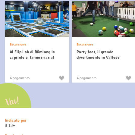
Escursione
Escursione
Al Flip Lab di Rümlang le
Party foot, il grande
capriole si fanno in aria!
divertimento in Vallese
A pagamento
A pagamento
Vai!
Informazioni
Indicato per
utili
8-18+