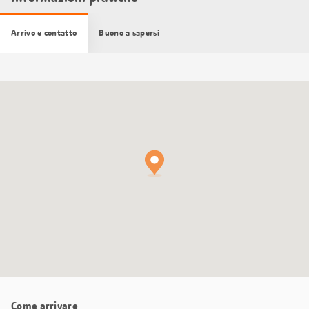
Arrivo e contatto
Buono a sapersi
Cartina
Google
Maps
Come arrivare