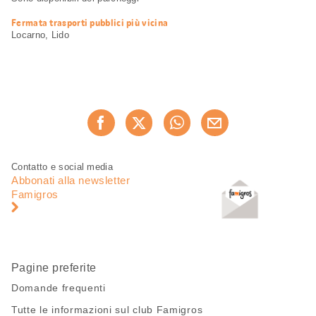
Fermata trasporti pubblici più vicina
Locarno, Lido
Condividi
Consiglia ora
questa
pagina
Piè
Navigazione
Contatto e social media
di
piè
Abbonati alla newsletter
pagina
di
Famigros
pagina
Pagine preferite
Domande frequenti
Tutte le informazioni sul club Famigros