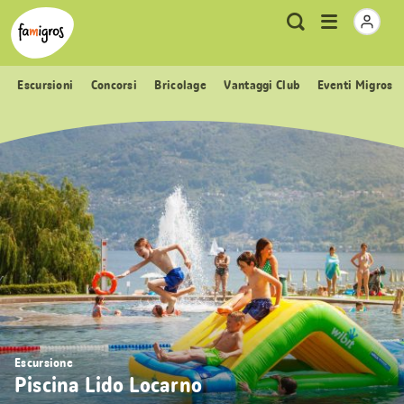
Navigazione
Header
Pagina iniziale Famigros.ch
Logo
Metanavigazione
Apri
Ricerca
segnalibri
menu
Escursioni
Concorsi
Bricolage
Vantaggi Club
Eventi Migros
Escursione
Piscina Lido Locarno