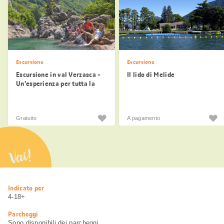
Escursione
Escursione
Escursione in val Verzasca -
Il lido di Melide
Un’esperienza per tutta la
famiglia
Gratuito
A pagamento
Vai!
Informazioni
Indicato per
utili
4-18+
Parcheggi
Sono disponibili dei parcheggi