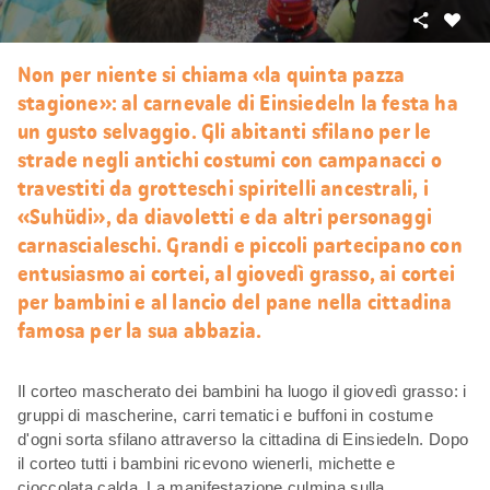
Condivid
Mi
piace
Non per niente si chiama «la quinta pazza
stagione»: al carnevale di Einsiedeln la festa ha
un gusto selvaggio. Gli abitanti sfilano per le
strade negli antichi costumi con campanacci o
travestiti da grotteschi spiritelli ancestrali, i
«Suhüdi», da diavoletti e da altri personaggi
carnascialeschi. Grandi e piccoli partecipano con
entusiasmo ai cortei, al giovedì grasso, ai cortei
per bambini e al lancio del pane nella cittadina
famosa per la sua abbazia.
Il corteo mascherato dei bambini ha luogo il giovedì grasso: i
gruppi di mascherine, carri tematici e buffoni in costume
d'ogni sorta sfilano attraverso la cittadina di Einsiedeln. Dopo
il corteo tutti i bambini ricevono wienerli, michette e
cioccolata calda. La manifestazione culmina sulla