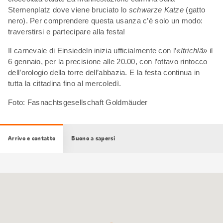
Sternenplatz dove viene bruciato lo
schwarze Katze
(gatto
nero). Per comprendere questa usanza c’è solo un modo:
traverstirsi e partecipare alla festa!
Il carnevale di Einsiedeln inizia ufficialmente con l’
«Itrichlä»
il
6 gennaio, per la precisione alle 20.00, con l’ottavo rintocco
dell’orologio della torre dell’abbazia. E la festa continua in
tutta la cittadina fino al mercoledì.
Foto: Fasnachtsgesellschaft Goldmäuder
Arrivo e contatto
Buono a sapersi
Cartina
Google
Maps