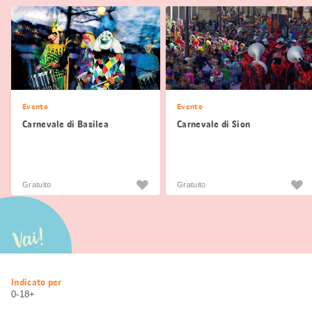
Evento
Evento
Carnevale di Basilea
Carnevale di Sion
Gratuito
Gratuito
Vai!
Informazioni
Indicato per
utili
0-18+