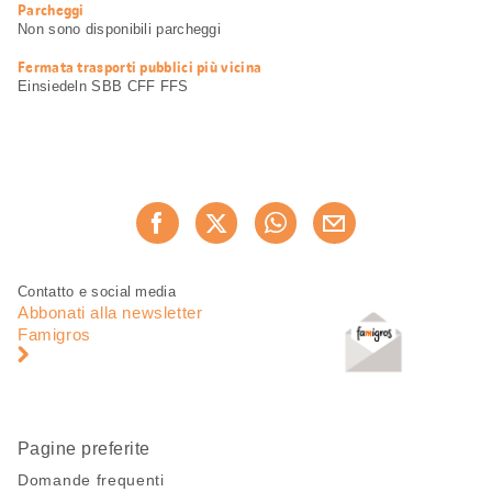
Parcheggi
Non sono disponibili parcheggi
Fermata trasporti pubblici più vicina
Einsiedeln SBB CFF FFS
Condividi
Consiglia ora
questa
pagina
Piè
Navigazione
Contatto e social media
di
piè
Abbonati alla newsletter
pagina
di
Famigros
pagina
Pagine preferite
Domande frequenti