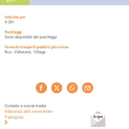
Vai!
Informazioni
Indicato per
utili
4-18+
Parcheggi
Sono disponibili dei parcheggi
Fermata trasporti pubblici più vicina
Bus: Vullierens, Village
Condividi
Consiglia ora
questa
pagina
Piè
Navigazione
Contatto e social media
di
piè
Abbonati alla newsletter
pagina
di
Famigros
pagina