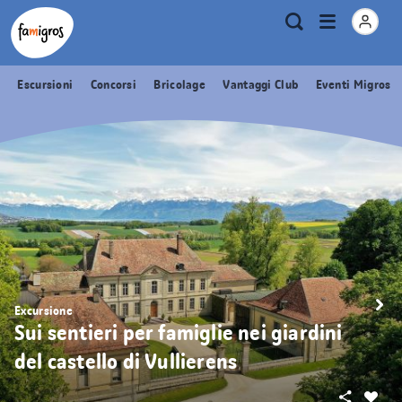
Navigazione
Header
Pagina iniziale Famigros.ch
Logo
Metanavigazione
Apri
Ricerca
segnalibri
menu
Escursioni
Concorsi
Bricolage
Vantaggi Club
Eventi Migros
Excursione
Sui sentieri per famiglie nei giardini
del castello di Vullierens
Condivid