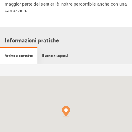
maggior parte dei sentieri è inoltre percorribile anche con una
carrozzina.
Informazioni pratiche
Arrivo e contatto
Buono a sapersi
Cartina
Google
Maps