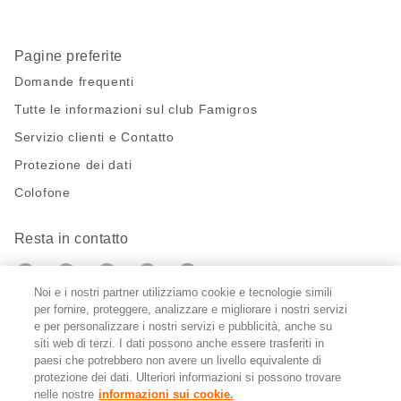
Pagine preferite
Domande frequenti
Tutte le informazioni sul club Famigros
Servizio clienti e Contatto
Protezione dei dati
Colofone
Resta in contatto
https://twitter.com/migros?
https://www.youtube.com/user/Migr
Pinterest
Instagram
utm_campaign=lead&utm_medium=referra
utm_campaign=lead&utm_medium=ref
Noi e i nostri partner utilizziamo cookie e tecnologie simili
per fornire, proteggere, analizzare e migliorare i nostri servizi
e per personalizzare i nostri servizi e pubblicità, anche su
Impostazioni cookie
siti web di terzi. I dati possono anche essere trasferiti in
paesi che potrebbero non avere un livello equivalente di
DE
FR
IT
protezione dei dati. Ulteriori informazioni si possono trovare
nelle nostre
informazioni sui cookie.