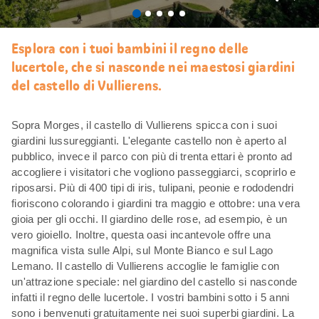
Mi
piace
Esplora con i tuoi bambini il regno delle
lucertole, che si nasconde nei maestosi giardini
del castello di Vullierens.
Sopra Morges, il castello di Vullierens spicca con i suoi
giardini lussureggianti. L'elegante castello non è aperto al
pubblico, invece il parco con più di trenta ettari è pronto ad
accogliere i visitatori che vogliono passeggiarci, scoprirlo e
riposarsi. Più di 400 tipi di iris, tulipani, peonie e rododendri
fioriscono colorando i giardini tra maggio e ottobre: una vera
gioia per gli occhi. Il giardino delle rose, ad esempio, è un
vero gioiello. Inoltre, questa oasi incantevole offre una
magnifica vista sulle Alpi, sul Monte Bianco e sul Lago
Lemano. Il castello di Vullierens accoglie le famiglie con
un'attrazione speciale: nel giardino del castello si nasconde
infatti il regno delle lucertole. I vostri bambini sotto i 5 anni
sono i benvenuti gratuitamente nei suoi superbi giardini. La