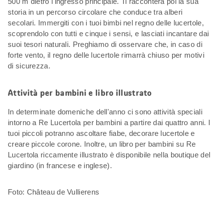
500 m dietro l'ingresso principale. Ti racconterà poi la sua
storia in un percorso circolare che conduce tra alberi
secolari. Immergiti con i tuoi bimbi nel regno delle lucertole,
scoprendolo con tutti e cinque i sensi, e lasciati incantare dai
suoi tesori naturali. Preghiamo di osservare che, in caso di
forte vento, il regno delle lucertole rimarrà chiuso per motivi
di sicurezza.
Attività per bambini e libro illustrato
In determinate domeniche dell'anno ci sono attività speciali
intorno a Re Lucertola per bambini a partire dai quattro anni. I
tuoi piccoli potranno ascoltare fiabe, decorare lucertole e
creare piccole corone. Inoltre, un libro per bambini su Re
Lucertola riccamente illustrato è disponibile nella boutique del
giardino (in francese e inglese).
Foto: Château de Vullierens