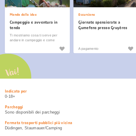
Mondo delle idee
Escursione
Campeggio e avventura in
Giornate spensierate a
tenda
Gumefens presso Gruyères
Ti mostriamo cosa ti serve per
andare in campeggio e come
rendere le tue vacanze in tenda
A pagamento
un’esperienza indimenticabile.
Vai!
Informazioni
Indicato per
utili
0-18+
Parcheggi
Sono disponibili dei parcheggi
Fermata trasporti pubblici più vicina
Düdingen, Staumauer/Camping