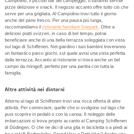
Campolino, il piccolo bar del campeggio, ti saranno servite
pizze deliziose e snack. Il negozio accanto offre tutto ciò che
serve per una grigliata. Al Campolino trovi tutto il giorno
anche del pane fresco. Per una pausa più lunga,
raccomandiamo il
ristorante familiare Seepark
. Oltre a
deliziosi piatti svizzeri, in caso di bel tempo, potrai
beneficiare anche di una bella terrazza soleggiata con vista
sul lago di Schiffenen. Nel giardino i tuoi bambini troveranno
un fantastico parco giochi, sul quale avrai una vista perfetta
dalla terrazza. Accanto al ristorante si trova anche un bel
campo da minigolf, perfetto per una partita con tutta la
famiglia.
Altre attività nei dintorni
Attorno al lago di Schiffenen trovi una ricca offerta di altre
attività. Per cominciare, quelle che si svolgono sul lago che
puoi scoprire in pedalò o con la canoa. Il noleggio delle
imbarcazioni si trova proprio accanto al Camping Schiffenen
di Düdingen. O che ne dici di una gita in bicicletta o a piedi ai
tre castelli Barberêche, Grand Vivy e Petit Vivy? Anche una