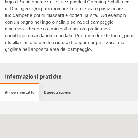
lago di Schiffenen e sulle sue sponde il Camping Schiffenen
di Düdingen. Qui puoi montare la tua tenda o posizionare il
tuo camper e poi di rilassarti e goderti la vita. Ad esempio
con un bagno nel lago o nella piscina del campeggio,
giocando a bocce o a minigolf o ancora praticando
canottaggio o andando in pedalò. Per riprendere le forze, puoi
rifocillarti in uno dei due ristoranti oppure organizzare una
grigliata nell'apposita area del campeggio.
Informazioni pratiche
Arrivo e contatto
Buono a sapersi
Cartina
Google
Maps