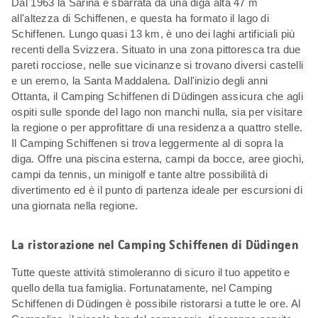
Dal 1963 la Sarina è sbarrata da una diga alta 47 m
all'altezza di Schiffenen, e questa ha formato il lago di
Schiffenen. Lungo quasi 13 km, è uno dei laghi artificiali più
recenti della Svizzera. Situato in una zona pittoresca tra due
pareti rocciose, nelle sue vicinanze si trovano diversi castelli
e un eremo, la Santa Maddalena. Dall'inizio degli anni
Ottanta, il Camping Schiffenen di Düdingen assicura che agli
ospiti sulle sponde del lago non manchi nulla, sia per visitare
la regione o per approfittare di una residenza a quattro stelle.
Il Camping Schiffenen si trova leggermente al di sopra la
diga. Offre una piscina esterna, campi da bocce, aree giochi,
campi da tennis, un minigolf e tante altre possibilità di
divertimento ed è il punto di partenza ideale per escursioni di
una giornata nella regione.
La ristorazione nel Camping Schiffenen di Düdingen
Tutte queste attività stimoleranno di sicuro il tuo appetito e
quello della tua famiglia. Fortunatamente, nel Camping
Schiffenen di Düdingen è possibile ristorarsi a tutte le ore. Al