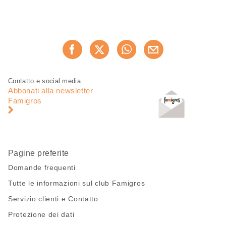
Condividi
Consiglia ora
questa
pagina
Piè
Navigazione
Contatto e social media
di
piè
Abbonati alla newsletter
pagina
di
Famigros
pagina
Pagine preferite
Domande frequenti
Tutte le informazioni sul club Famigros
Servizio clienti e Contatto
Protezione dei dati