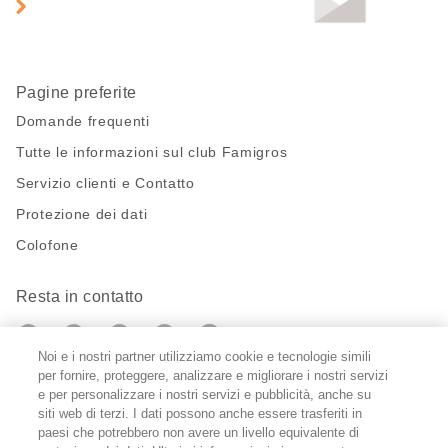
pagina
Pagine preferite
Domande frequenti
Tutte le informazioni sul club Famigros
Servizio clienti e Contatto
Protezione dei dati
Colofone
Resta in contatto
https://twitter.com/migros?
https://www.youtube.com/user/Migr
Pinterest
Instagram
utm_campaign=lead&utm_medium=referra
utm_campaign=lead&utm_medium=ref
Noi e i nostri partner utilizziamo cookie e tecnologie simili
per fornire, proteggere, analizzare e migliorare i nostri servizi
Impostazioni cookie
e per personalizzare i nostri servizi e pubblicità, anche su
siti web di terzi. I dati possono anche essere trasferiti in
paesi che potrebbero non avere un livello equivalente di
DE
FR
IT