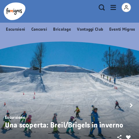
Navigazione
Header
Pagina iniziale Famigros.ch
Logo
Metanavigazione
Apri
Ricerca
segnalibri
menu
Escursioni
Concorsi
Bricolage
Vantaggi Club
Eventi Migros
Escursione
Una scoperta: Breil/Brigels in inverno
Condivid