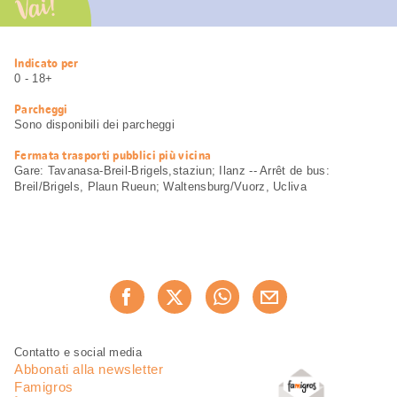
Vai!
Informazioni
Indicato per
utili
0 - 18+
Parcheggi
Sono disponibili dei parcheggi
Fermata trasporti pubblici più vicina
Gare: Tavanasa-Breil-Brigels,staziun; Ilanz -- Arrêt de bus:
Breil/Brigels, Plaun Rueun; Waltensburg/Vuorz, Ucliva
Condividi
Consiglia ora
questa
pagina
Piè
Navigazione
Contatto e social media
di
piè
Abbonati alla newsletter
pagina
di
Famigros