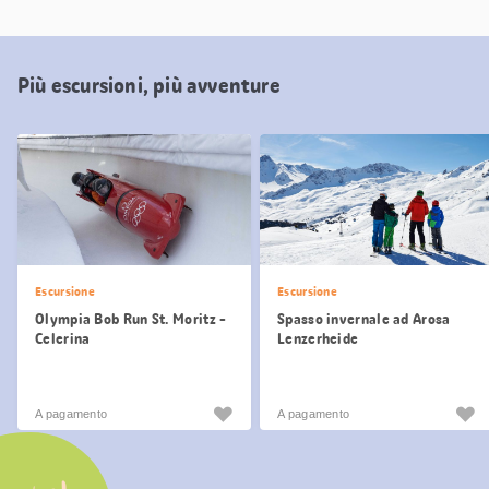
Più escursioni, più avventure
Escursione
Escursione
Olympia Bob Run St. Moritz -
Spasso invernale ad Arosa
Celerina
Lenzerheide
A pagamento
A pagamento