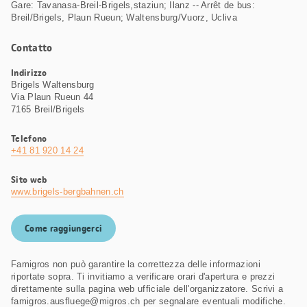
Gare: Tavanasa-Breil-Brigels,staziun; Ilanz -- Arrêt de bus:
Breil/Brigels, Plaun Rueun; Waltensburg/Vuorz, Ucliva
Contatto
Indirizzo
Brigels Waltensburg
Via Plaun Rueun 44
7165 Breil/Brigels
Telefono
+41 81 920 14 24
Sito web
www.brigels-bergbahnen.ch
Come raggiungerci
Famigros non può garantire la correttezza delle informazioni
riportate sopra. Ti invitiamo a verificare orari d'apertura e prezzi
direttamente sulla pagina web ufficiale dell'organizzatore. Scrivi a
famigros.ausfluege@migros.ch per segnalare eventuali modifiche.