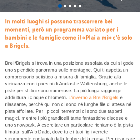
Mi
piace
In molti luoghi si possono trascorrere bei
momenti, però un programma variato per i
bambini e le famiglie come il «Plai a mi» c'è solo
a Brigels.
Breil/Brigels si trova in una posizione assolata da cui si gode
uno splendido panorama sulle montagne. Qui ti aspetta un
comprensorio sciistico a misura di famiglia. Grazie alla
vicinanza con i paesini di Andiast e Waltensburg, anche le
piste per slittini sono numerose. La più lunga raggiunge
addirittura i cinque chilometri.
L'inverno a Breil/Brigels
è
rilassante, perché qui non ci sono né lunghe file di attesa né
piste affollate. Per i piccoli terremoti ci sono due tappeti
magici, mentre i più grandicelli tante fantastiche discese e
uno snowpark. A esercitare un particolare richiamo è la pista
filmata sull'Alp Dado, dove tu e i tuoi figli verrete
sicuramente contagiati dalla febbre della corsa. Per ricaricare