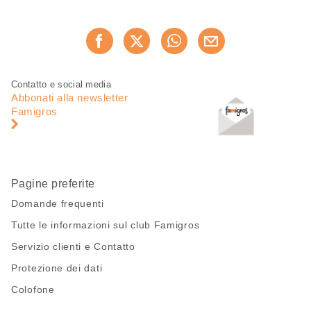
Condividi
Consiglia ora
questa
pagina
Piè
Navigazione
Contatto e social media
di
piè
Abbonati alla newsletter
pagina
di
Famigros
pagina
Pagine preferite
Domande frequenti
Tutte le informazioni sul club Famigros
Servizio clienti e Contatto
Protezione dei dati
Colofone