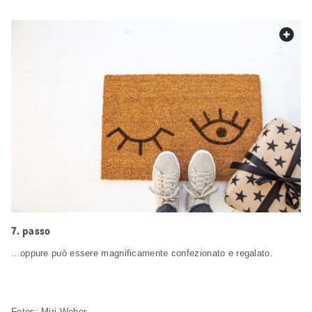
web.
passo
...oppure può essere magnificamente confezionato e regalato.
Fotos: Miri Weber