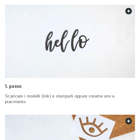
web.
passo
Scaricare i modelli (link) e stamparli oppure crearne uno a
piacimento
web.