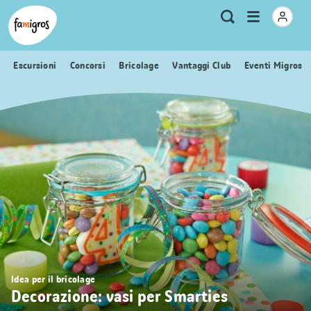
Navigazione
Header
Pagina iniziale Famigros.ch
Logo
Metanavigazione
Apri
Ricerca
segnalibri
menu
Escursioni
Concorsi
Bricolage
Vantaggi Club
Eventi Migros
Idea per il bricolage
Decorazione: vasi per Smarties