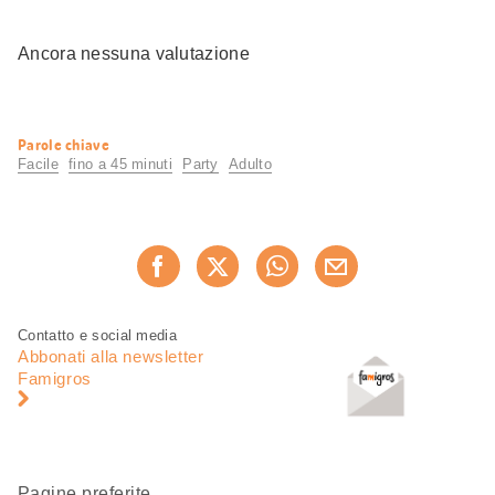
Ancora nessuna valutazione
Informazioni
Parole chiave
utili
Facile
fino a 45 minuti
Party
Adulto
Condividi
Consiglia ora
questa
pagina
Piè
Navigazione
Contatto e social media
di
piè
Abbonati alla newsletter
pagina
di
Famigros
pagina
Pagine preferite