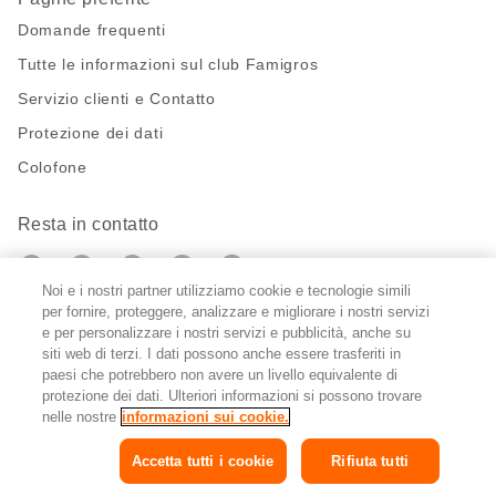
Domande frequenti
Tutte le informazioni sul club Famigros
Servizio clienti e Contatto
Protezione dei dati
Colofone
Resta in contatto
https://twitter.com/migros?
https://www.youtube.com/user/Migr
Pinterest
Instagram
utm_campaign=lead&utm_medium=referra
utm_campaign=lead&utm_medium=ref
Noi e i nostri partner utilizziamo cookie e tecnologie simili
per fornire, proteggere, analizzare e migliorare i nostri servizi
Impostazioni cookie
e per personalizzare i nostri servizi e pubblicità, anche su
siti web di terzi. I dati possono anche essere trasferiti in
paesi che potrebbero non avere un livello equivalente di
DE
FR
IT
protezione dei dati. Ulteriori informazioni si possono trovare
nelle nostre
informazioni sui cookie.
Accetta tutti i cookie
Rifiuta tutti
© 2026 Federazione delle cooperative Migros
Copyright
e