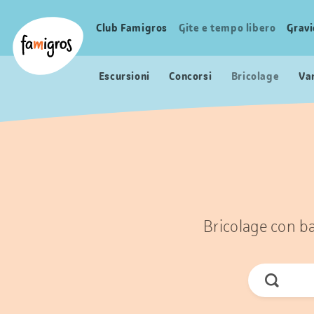
Navigazione
Header
Pagina iniziale Famigros.ch
segnalibri
Logo
Club Famigros
Gite e tempo libero
Grav
Navigazione
principale
Escursioni
Concorsi
Bricolage
Va
Bricolage con ba
Cerca
ora