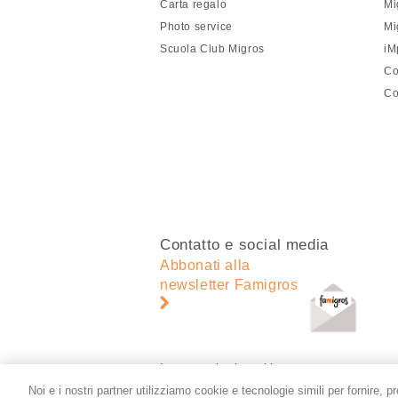
Carta regalo
Mi
pagina
Photo service
Mi
Scuola Club Migros
iM
Co
Co
Contatto e social media
Abbonati alla
newsletter Famigros
Impostazioni cookie
Noi e i nostri partner utilizziamo cookie e tecnologie simili per fornire, p