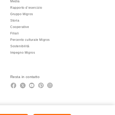
Media
Rapporto d’esercizio
Gruppo Migros
Storia
Cooperative
Filiali
Percento culturale Migros
Sostenibilità
Impegno Migros
Resta in contatto
https://twitter.com/migros?
https://www.youtube.com/user/Mig
Pinterest
Instagram
utm_campaign=lead&utm_medium=refer
utm_campaign=lead&utm_medium=r