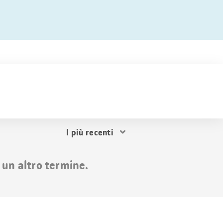
Ordina
i
risultati
 un altro termine.