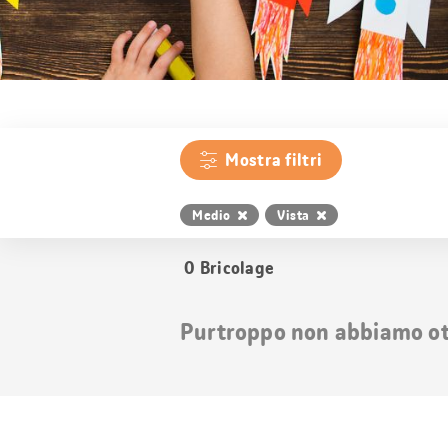
Mostra filtri
Medio
Vista
0
Bricolage
Purtroppo non abbiamo otte