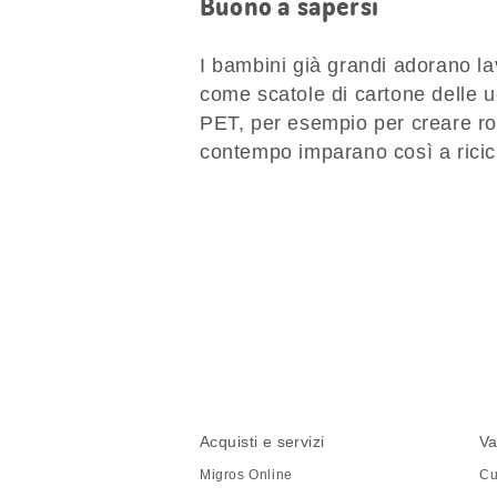
Buono a sapersi
I bambini già grandi adorano la
come scatole di cartone delle u
PET, per esempio per creare ro
contempo imparano così a ricic
Condividi
questa
pagina
Piè
Navigazione
Acquisti e servizi
Va
di
piè
Migros Online
Cu
pagina
di