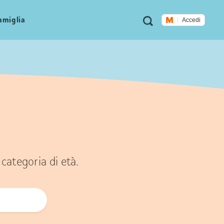
Metanavigazione
Ricerca
famiglia
Accedi
categoria di età.