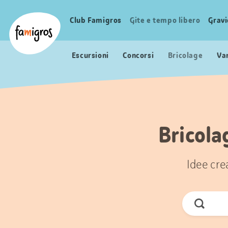
Navigazione
Header
Pagina iniziale Famigros.ch
segnalibri
Logo
Club Famigros
Gite e tempo libero
Grav
Navigazione
principale
Escursioni
Concorsi
Bricolage
Va
Bricola
Idee crea
Cerca
ora