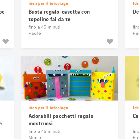
Idea per il bricolage
Ide
oe
Busta regalo-casetta con
De
topolino fai da te
fino a 45 minuti
fin
Facile
Fac
Idea per il bricolage
Ide
Adorabili pacchetti regalo
Ce
e
mostruosi
fino a 45 minuti
fin
Medio
Fac