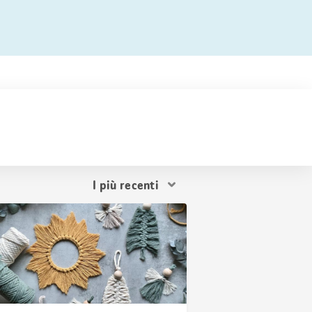
Ordina
i
risultati