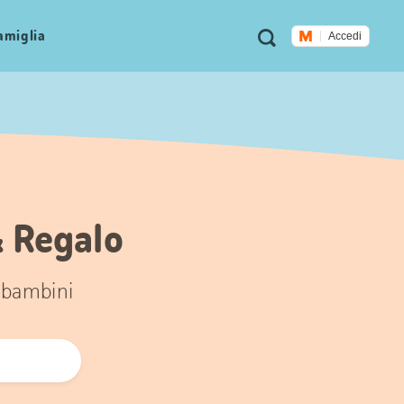
Metanavigazione
Ricerca
famiglia
Accedi
& Regalo
 i bambini