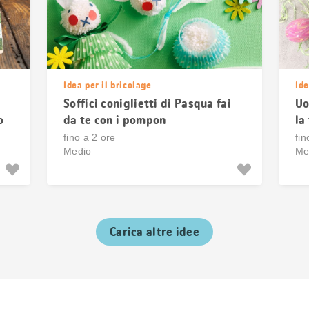
Idea per il bricolage
Ide
Soffici coniglietti di Pasqua fai
Uo
o
da te con i pompon
la
fino a 2 ore
fin
Medio
Me
Carica altre idee