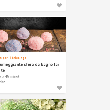
a per il bricolage
umeggiante sfera da bagno fai
 te
o a 45 minuti
dio