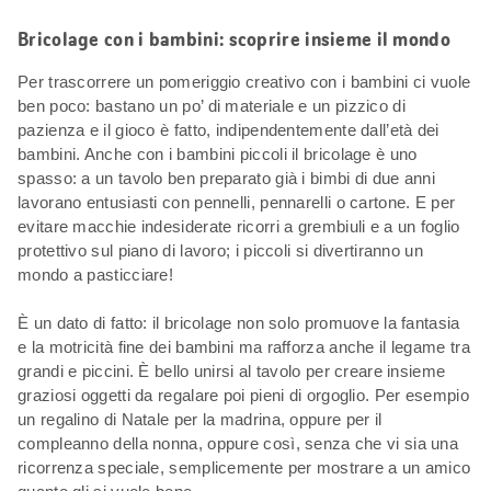
Bricolage con i bambini: scoprire insieme il mondo
Per trascorrere un pomeriggio creativo con i bambini ci vuole
ben poco: bastano un po’ di materiale e un pizzico di
pazienza e il gioco è fatto, indipendentemente dall’età dei
bambini. Anche con i bambini piccoli il bricolage è uno
spasso: a un tavolo ben preparato già i bimbi di due anni
lavorano entusiasti con pennelli, pennarelli o cartone. E per
evitare macchie indesiderate ricorri a grembiuli e a un foglio
protettivo sul piano di lavoro; i piccoli si divertiranno un
mondo a pasticciare!
È un dato di fatto: il bricolage non solo promuove la fantasia
e la motricità fine dei bambini ma rafforza anche il legame tra
grandi e piccini. È bello unirsi al tavolo per creare insieme
graziosi oggetti da regalare poi pieni di orgoglio. Per esempio
un regalino di Natale per la madrina, oppure per il
compleanno della nonna, oppure così, senza che vi sia una
ricorrenza speciale, semplicemente per mostrare a un amico