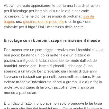
Abbiamo creato appositamente per te una lista di istruzioni
per il bricolage per bambini di tutte le età e per varie
occasioni. Che ne dici per esempio di profumati
sali da
bagno
, una
giostrina con le pecorelle
o delle graziose
calamite per il frigo? Hai l’imbarazzo della scelta!
Bricolage con i bambini: scoprire insieme il mondo
Per trascorrere un pomeriggio creativo con i bambini ci vuole
ben poco: bastano un po’ di materiale e un pizzico di
pazienza e il gioco è fatto, indipendentemente dall’età dei
bambini. Anche con i bambini piccoli il bricolage è uno
spasso: a un tavolo ben preparato già i bimbi di due anni
lavorano entusiasti con pennelli, pennarelli o cartone. E per
evitare macchie indesiderate ricorri a grembiuli e a un foglio
protettivo sul piano di lavoro; i piccoli si divertiranno un
mondo a pasticciare!
È un dato di fatto: il bricolage non solo promuove la fantasia
e la motricità fine dei bambini ma rafforza anche il legame tra