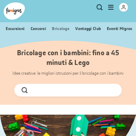
Navigazione
Header
Pagina iniziale Famigros.ch
Logo
Metanavigazione
Apri
Ricerca
segnalibri
menu
Escursioni
Concorsi
Bricolage
Vantaggi Club
Eventi Migros
Bricolage con i bambini: fino a 45
minuti & Lego
Idee creative: le migliori istruzioni per il bricolage con i bambini
Cerca
ora