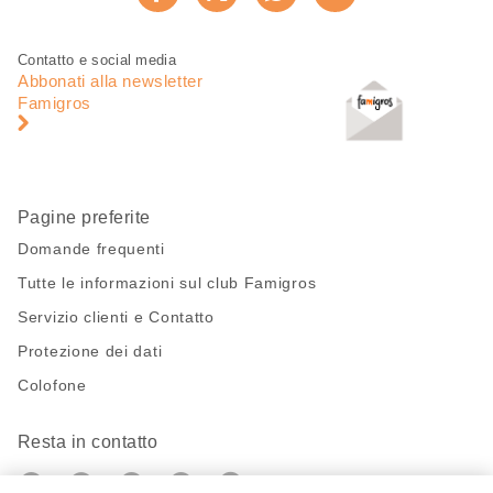
Consiglia ora
pagina
Piè
Navigazione
Contatto e social media
di
piè
Abbonati alla newsletter
pagina
di
Famigros
pagina
Pagine preferite
Domande frequenti
Tutte le informazioni sul club Famigros
Servizio clienti e Contatto
Protezione dei dati
Colofone
Resta in contatto
https://twitter.com/migros?
https://www.youtube.com/user/Migr
Pinterest
Instagram