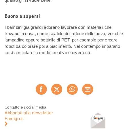
quanto gli si vuole bene.
Buono a sapersi
I bambini già grandi adorano lavorare con materiali che
trovano in casa, come scatole di cartone delle uova, vecchie
lampadine oppure bottiglie di PET, per esempio per creare
robot da colorare poi a piacimento. Nel contempo imparano
così a riciclare in modo creativo e divertente.
Condividi
Consiglia ora
questa
pagina
Piè
Navigazione
Contatto e social media
di
piè
Abbonati alla newsletter
pagina
di
Famigros
pagina