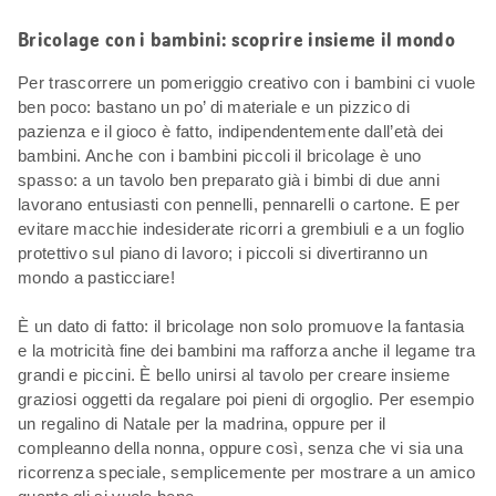
Bricolage con i bambini: scoprire insieme il mondo
Per trascorrere un pomeriggio creativo con i bambini ci vuole
ben poco: bastano un po’ di materiale e un pizzico di
pazienza e il gioco è fatto, indipendentemente dall’età dei
bambini. Anche con i bambini piccoli il bricolage è uno
spasso: a un tavolo ben preparato già i bimbi di due anni
lavorano entusiasti con pennelli, pennarelli o cartone. E per
evitare macchie indesiderate ricorri a grembiuli e a un foglio
protettivo sul piano di lavoro; i piccoli si divertiranno un
mondo a pasticciare!
È un dato di fatto: il bricolage non solo promuove la fantasia
e la motricità fine dei bambini ma rafforza anche il legame tra
grandi e piccini. È bello unirsi al tavolo per creare insieme
graziosi oggetti da regalare poi pieni di orgoglio. Per esempio
un regalino di Natale per la madrina, oppure per il
compleanno della nonna, oppure così, senza che vi sia una
ricorrenza speciale, semplicemente per mostrare a un amico