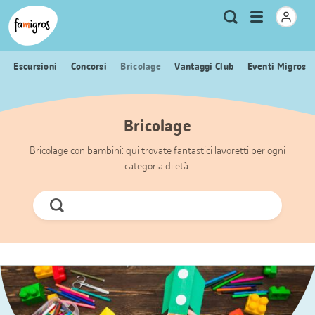
Navigazione
Header
Pagina iniziale Famigros.ch
Logo
Metanavigazione
Apri
Ricerca
segnalibri
menu
Escursioni
Concorsi
Bricolage
Vantaggi Club
Eventi Migros
Bricolage
Bricolage con bambini: qui trovate fantastici lavoretti per ogni
categoria di età.
Cerca
ora