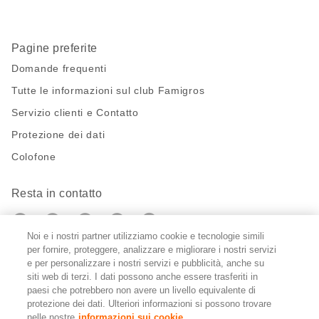
Pagine preferite
Domande frequenti
Tutte le informazioni sul club Famigros
Servizio clienti e Contatto
Protezione dei dati
Colofone
Resta in contatto
https://twitter.com/migros?
https://www.youtube.com/user/Migr
Pinterest
Instagram
utm_campaign=lead&utm_medium=referra
utm_campaign=lead&utm_medium=ref
Noi e i nostri partner utilizziamo cookie e tecnologie simili
per fornire, proteggere, analizzare e migliorare i nostri servizi
Impostazioni cookie
e per personalizzare i nostri servizi e pubblicità, anche su
siti web di terzi. I dati possono anche essere trasferiti in
paesi che potrebbero non avere un livello equivalente di
DE
FR
IT
protezione dei dati. Ulteriori informazioni si possono trovare
nelle nostre
informazioni sui cookie.