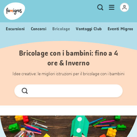
Navigazione
Header
Pagina iniziale Famigros.ch
Logo
Metanavigazione
Apri
Ricerca
segnalibri
menu
Escursioni
Concorsi
Bricolage
Vantaggi Club
Eventi Migros
Bricolage con i bambini: fino a 4
ore & Inverno
Idee creative: le migliori istruzioni per il bricolage con i bambini
Cerca
ora