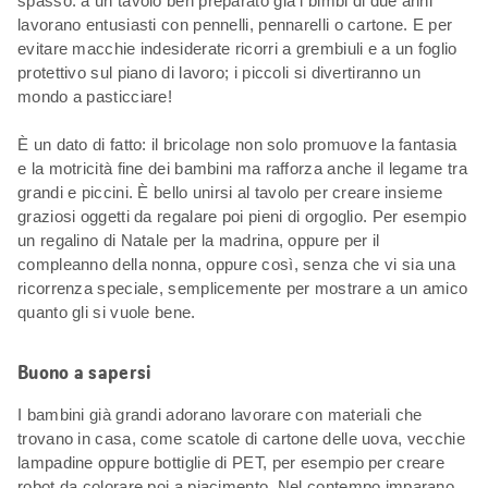
spasso: a un tavolo ben preparato già i bimbi di due anni
lavorano entusiasti con pennelli, pennarelli o cartone. E per
evitare macchie indesiderate ricorri a grembiuli e a un foglio
protettivo sul piano di lavoro; i piccoli si divertiranno un
mondo a pasticciare!
È un dato di fatto: il bricolage non solo promuove la fantasia
e la motricità fine dei bambini ma rafforza anche il legame tra
grandi e piccini. È bello unirsi al tavolo per creare insieme
graziosi oggetti da regalare poi pieni di orgoglio. Per esempio
un regalino di Natale per la madrina, oppure per il
compleanno della nonna, oppure così, senza che vi sia una
ricorrenza speciale, semplicemente per mostrare a un amico
quanto gli si vuole bene.
Buono a sapersi
I bambini già grandi adorano lavorare con materiali che
trovano in casa, come scatole di cartone delle uova, vecchie
lampadine oppure bottiglie di PET, per esempio per creare
robot da colorare poi a piacimento. Nel contempo imparano