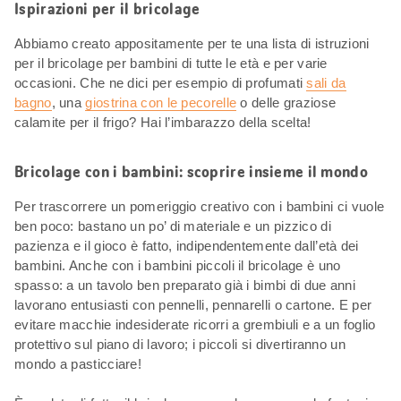
Ispirazioni per il bricolage
Abbiamo creato appositamente per te una lista di istruzioni
per il bricolage per bambini di tutte le età e per varie
occasioni. Che ne dici per esempio di profumati
sali da
bagno
, una
giostrina con le pecorelle
o delle graziose
calamite per il frigo? Hai l’imbarazzo della scelta!
Bricolage con i bambini: scoprire insieme il mondo
Per trascorrere un pomeriggio creativo con i bambini ci vuole
ben poco: bastano un po’ di materiale e un pizzico di
pazienza e il gioco è fatto, indipendentemente dall’età dei
bambini. Anche con i bambini piccoli il bricolage è uno
spasso: a un tavolo ben preparato già i bimbi di due anni
lavorano entusiasti con pennelli, pennarelli o cartone. E per
evitare macchie indesiderate ricorri a grembiuli e a un foglio
protettivo sul piano di lavoro; i piccoli si divertiranno un
mondo a pasticciare!