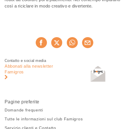
così a riciclare in modo creativo e divertente.
Condividi
Consiglia ora
questa
pagina
Piè
Navigazione
Contatto e social media
di
piè
Abbonati alla newsletter
pagina
di
Famigros
pagina
Pagine preferite
Domande frequenti
Tutte le informazioni sul club Famigros
Servizio clienti e Contatto