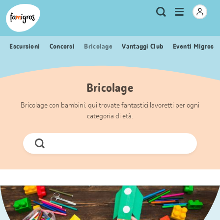
Navigazione
Header
Pagina iniziale Famigros.ch
Logo
Metanavigazione
Apri
Ricerca
segnalibri
menu
Escursioni
Concorsi
Bricolage
Vantaggi Club
Eventi Migros
Bricolage
Bricolage con bambini: qui trovate fantastici lavoretti per ogni
categoria di età.
Cerca
ora