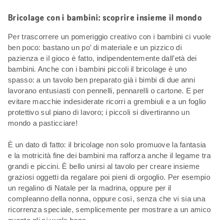
Bricolage con i bambini: scoprire insieme il mondo
Per trascorrere un pomeriggio creativo con i bambini ci vuole
ben poco: bastano un po’ di materiale e un pizzico di
pazienza e il gioco è fatto, indipendentemente dall’età dei
bambini. Anche con i bambini piccoli il bricolage è uno
spasso: a un tavolo ben preparato già i bimbi di due anni
lavorano entusiasti con pennelli, pennarelli o cartone. E per
evitare macchie indesiderate ricorri a grembiuli e a un foglio
protettivo sul piano di lavoro; i piccoli si divertiranno un
mondo a pasticciare!
È un dato di fatto: il bricolage non solo promuove la fantasia
e la motricità fine dei bambini ma rafforza anche il legame tra
grandi e piccini. È bello unirsi al tavolo per creare insieme
graziosi oggetti da regalare poi pieni di orgoglio. Per esempio
un regalino di Natale per la madrina, oppure per il
compleanno della nonna, oppure così, senza che vi sia una
ricorrenza speciale, semplicemente per mostrare a un amico