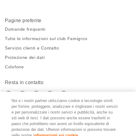
Pagine preferite
Domande frequenti
Tutte le informazioni sul club Famigros
Servizio clienti e Contatto
Protezione dei dati
Colofone
Resta in contatto
https://twitter.com/migros?
https://www.youtube.com/user/Migr
Pinterest
Instagram
utm_campaign=lead&utm_medium=referra
utm_campaign=lead&utm_medium=ref
Noi e i nostri partner utilizziamo cookie e tecnologie simili
per fornire, proteggere, analizzare e migliorare i nostri servizi
Impostazioni cookie
e per personalizzare i nostri servizi e pubblicità, anche su
siti web di terzi. I dati possono anche essere trasferiti in
paesi che potrebbero non avere un livello equivalente di
DE
FR
IT
protezione dei dati. Ulteriori informazioni si possono trovare
nelle nostre
informazioni sui cookie.