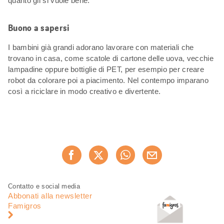
quanto gli si vuole bene.
Buono a sapersi
I bambini già grandi adorano lavorare con materiali che
trovano in casa, come scatole di cartone delle uova, vecchie
lampadine oppure bottiglie di PET, per esempio per creare
robot da colorare poi a piacimento. Nel contempo imparano
così a riciclare in modo creativo e divertente.
Condividi
Consiglia ora
questa
pagina
Piè
Navigazione
Contatto e social media
di
piè
Abbonati alla newsletter
pagina
di
Famigros
pagina