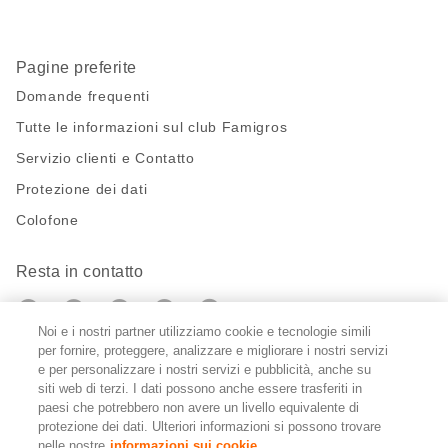
Pagine preferite
Domande frequenti
Tutte le informazioni sul club Famigros
Servizio clienti e Contatto
Protezione dei dati
Colofone
Resta in contatto
https://twitter.com/migros?
https://www.youtube.com/user/Migr
Pinterest
Instagram
utm_campaign=lead&utm_medium=referra
utm_campaign=lead&utm_medium=ref
Noi e i nostri partner utilizziamo cookie e tecnologie simili
per fornire, proteggere, analizzare e migliorare i nostri servizi
Impostazioni cookie
e per personalizzare i nostri servizi e pubblicità, anche su
siti web di terzi. I dati possono anche essere trasferiti in
paesi che potrebbero non avere un livello equivalente di
DE
FR
IT
protezione dei dati. Ulteriori informazioni si possono trovare
nelle nostre
informazioni sui cookie.