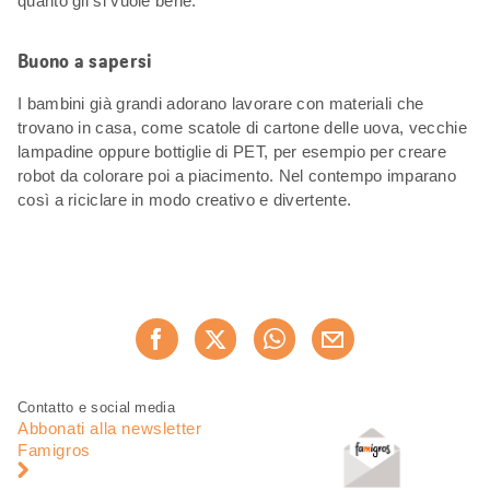
quanto gli si vuole bene.
Buono a sapersi
I bambini già grandi adorano lavorare con materiali che
trovano in casa, come scatole di cartone delle uova, vecchie
lampadine oppure bottiglie di PET, per esempio per creare
robot da colorare poi a piacimento. Nel contempo imparano
così a riciclare in modo creativo e divertente.
Condividi
Consiglia ora
questa
pagina
Piè
Navigazione
Contatto e social media
di
piè
Abbonati alla newsletter
pagina
di
Famigros
pagina