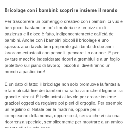
Bricolage con i bambini: scoprire insieme il mondo
Per trascorrere un pomeriggio creativo con i bambini ci vuole
ben poco: bastano un po’ di materiale e un pizzico di
pazienza e il gioco è fatto, indipendentemente dall’età dei
bambini. Anche con i bambini piccoli il bricolage è uno
spasso: a un tavolo ben preparato già i bimbi di due anni
lavorano entusiasti con pennelli, pennarelli o cartone. E per
evitare macchie indesiderate ricorri a grembiuli e a un foglio
protettivo sul piano di lavoro; i piccoli si divertiranno un
mondo a pasticciare!
È un dato di fatto: il bricolage non solo promuove la fantasia
e la motricità fine dei bambini ma rafforza anche il legame tra
grandi e piccini. È bello unirsi al tavolo per creare insieme
graziosi oggetti da regalare poi pieni di orgoglio. Per esempio
un regalino di Natale per la madrina, oppure per il
compleanno della nonna, oppure così, senza che vi sia una
ricorrenza speciale, semplicemente per mostrare a un amico