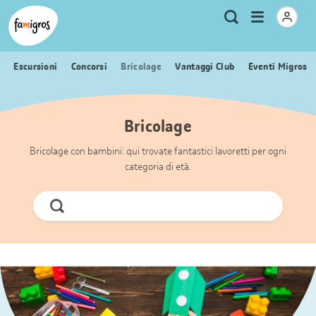
Navigazione
Header
Pagina iniziale Famigros.ch
Logo
Metanavigazione
Apri
Ricerca
segnalibri
menu
Escursioni
Concorsi
Bricolage
Vantaggi Club
Eventi Migros
Bricolage
Bricolage con bambini: qui trovate fantastici lavoretti per ogni
categoria di età.
Cerca
ora