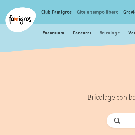
Navigazione
Header
Pagina iniziale Famigros.ch
segnalibri
Logo
Club Famigros
Gite e tempo libero
Grav
Navigazione
principale
Escursioni
Concorsi
Bricolage
Va
Bricolage con ba
Cerca
ora