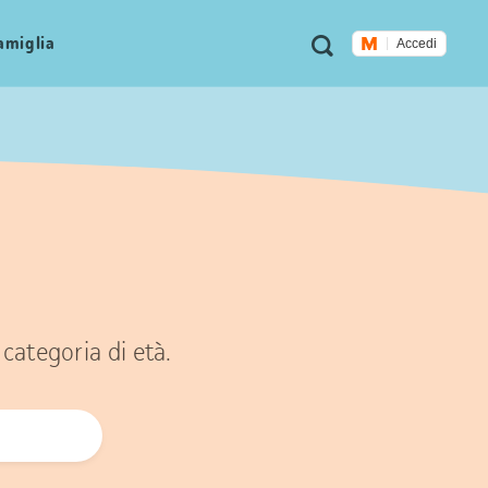
Metanavigazione
Ricerca
famiglia
Accedi
categoria di età.