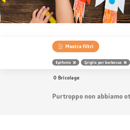
Mostra filtri
Epifania
Griglia per barbecue
0
Bricolage
Purtroppo non abbiamo otte