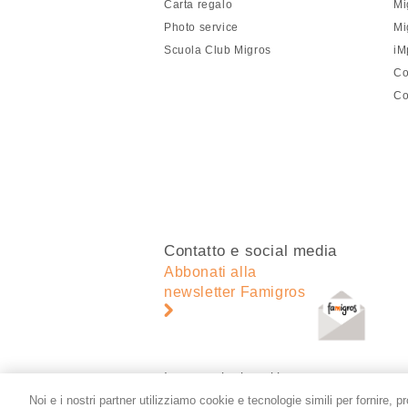
Carta regalo
Mi
pagina
Photo service
Mi
Scuola Club Migros
iM
Co
Co
Contatto e social media
Abbonati alla
newsletter Famigros
Impostazioni cookie
Noi e i nostri partner utilizziamo cookie e tecnologie simili per fornire, p