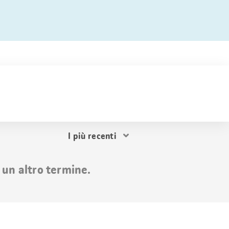
Ordina
i
risultati
 un altro termine.