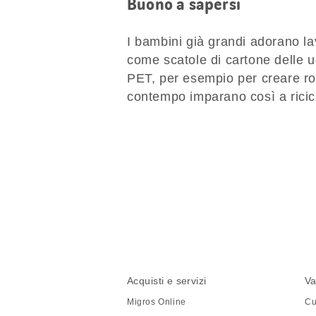
Buono a sapersi
I bambini già grandi adorano la
come scatole di cartone delle u
PET, per esempio per creare ro
contempo imparano così a ricic
Condividi
questa
pagina
Piè
Navigazione
Acquisti e servizi
Va
di
piè
Migros Online
Cu
pagina
di