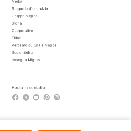
Media
Rapporto d’esercizio
Gruppo Migros
Storia
Cooperative
Filiali
Percento culturale Migros
Sostenibilità
Impegno Migros
Resta in contatto
https://twitter.com/migros?
https://www.youtube.com/user/Mig
Pinterest
Instagram
utm_campaign=lead&utm_medium=refer
utm_campaign=lead&utm_medium=r